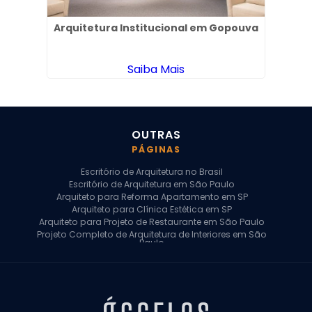
Arquitetura Institucional em Gopouva
Em
Saiba Mais
OUTRAS
PÁGINAS
Escritório de Arquitetura no Brasil
Escritório de Arquitetura em São Paulo
Arquiteto para Reforma Apartamento em SP
Arquiteto para Clínica Estética em SP
Arquiteto para Projeto de Restaurante em São Paulo
Projeto Completo de Arquitetura de Interiores em São
Paulo
Arquiteto para Projeto Residencial em SP
Arquiteto Casa de Alto Padrão em SP
Arquitetura Residencial em São Paulo
Arquiteto para Projeto Comercial em São Paulo
Arquiteto Comercial