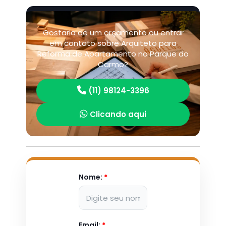
Gostaria de um orçamento ou entrar
em contato sobre Arquiteto para
Reforma de Apartamento no Parque do
Carmo?
(11) 98124-3396
Clicando aqui
Nome:
*
Email:
*