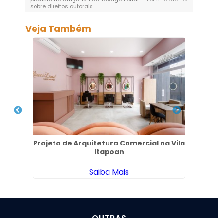
sobre direitos autorais
.
Veja Também
ira
Projeto de Arquitetura Comercial na Vila
Escr
Itapoan
Saiba Mais
OUTRAS