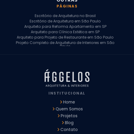
PÁGINAS
Escritório de Arquitetura no Brasil
Escritório de Arquitetura em São Paulo
Arquiteto para Reforma Apartamento em SP
Arquiteto para Clínica Estética em SP
Arquiteto para Projeto de Restaurante em São Paulo
Projeto Completo de Arquitetura de Interiores em São
Paulo
Arquiteto para Projeto Residencial em SP
Arquiteto Casa de Alto Padrão em SP
Arquitetura Residencial em São Paulo
Arquiteto para Projeto Comercial em São Paulo
Arquiteto Comercial
Arquiteto para Reforma de Apartamento
Arquiteto para Reforma Residencial
Arquiteto Residencial
INSTITUCIONAL
Arquitetura para Reforma de Casas
Design de Interiores Apartamentos
Home
Design de Interiores Casa
Quem Somos
Design de Interiores Residencial
Projetos
Empresa de Arquitetura e Design
Empresas de Arquitetura e Design de Interiores
Blog
Escritório de Design de Interiores
Contato
Projeto Executivo Arquitetura
Arquitetura Institucional