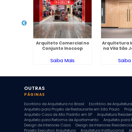
uitetura e
Arquiteto Comercial no
Arquitetura I
ia no
Conjunto Inocoop
na Vila São 
esso
ais
Saiba Mais
Saiba
OUTRAS
PÁGINAS
Escritório de Arquitetura no Brasil
Escritório de Arquitetu
Arquiteto para Projeto de Restaurante em São Paulo
Proj
Arquiteto Casa de Alto Padrão em SP
Arquitetura Reside
Arquiteto para Reforma de Apartamento
Arquiteto para
Design de Interiores Casa
Design de Interiores Residencia
Projeto Executivo Arquitetura
Arquitetura Institucional
A