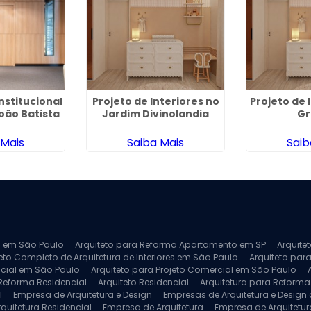
nstitucional
Projeto de Interiores no
Projeto de 
João Batista
Jardim Divinolandia
Gr
 Mais
Saiba Mais
Saib
ra em São Paulo
Arquiteto para Reforma Apartamento em SP
Arquite
eto Completo de Arquitetura de Interiores em São Paulo
Arquiteto para
ncial em São Paulo
Arquiteto para Projeto Comercial em São Paulo
 Reforma Residencial
Arquiteto Residencial
Arquitetura para Reform
l
Empresa de Arquitetura e Design
Empresas de Arquitetura e Design d
rquitetura Residencial
Empresa de Arquitetura
Empresa de Arquitetur