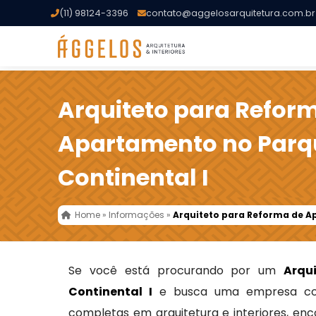
(11) 98124-3396
contato@aggelosarquitetura.com.br
Arquiteto para Refor
Apartamento no Parq
Continental I
Home
»
Informações
»
Arquiteto para Reforma de A
Se você está procurando por um
Arqu
Continental I
e busca uma empresa co
completas em arquitetura e interiores, enc