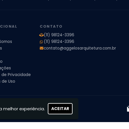
ores
Projeto de Arquitetura 3D
Projeto de Arquitetura Comercial
Pro
 e Engenharia
Projeto de Arquitetura para Apartamentos
Projeto de A
pleto
Projeto de Interiores Residencial
UCIONAL
CONTATO
(11) 98124-3396
Somos
(11) 98124-3396
s
contato@aggelosarquitetura.com.br
to
ações
a de Privacidade
 de Uso
s, concretizamos sonhos
a melhor experiência.
ACEITAR