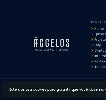
Escritorio de Arquitetura
Escritorio de Arquitetura de Interi
Projeto de Arquitetura de Interiores
Projeto de Arquitetura
Projeto de Interiores Comercial
Projeto de Interiores Com
INSTIT
Home
Quem 
Projeto
Blog
Conta
Inform
Polític
Termos
Ággelos Arquitetura e Interiores - Transformamos espaço
Este site usa cookies para garantir que você obtenha 
CNPJ: 39.828.426/0001-73