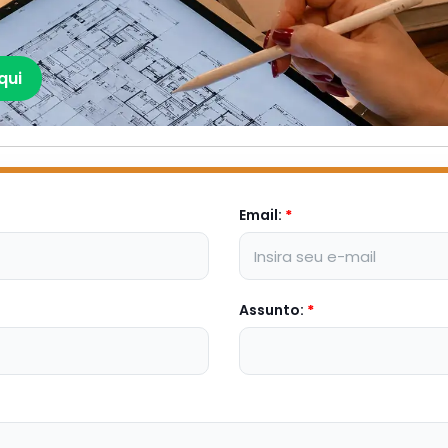
qui
Email:
*
Assunto:
*