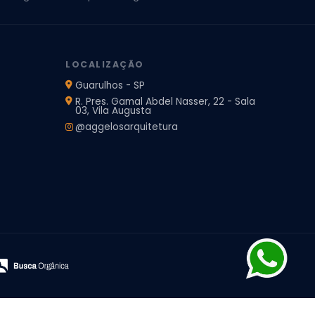
jeto de Arquitetura de Casa
rquitetura Residencial
Projeto de Interiores
LOCALIZAÇÃO
Guarulhos - SP
R. Pres. Gamal Abdel Nasser, 22 - Sala
03, Vila Augusta
@aggelosarquitetura