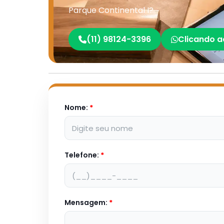
Parque Continental I?
(11) 98124-3396
Clicando a
Nome:
*
Telefone:
*
Mensagem:
*