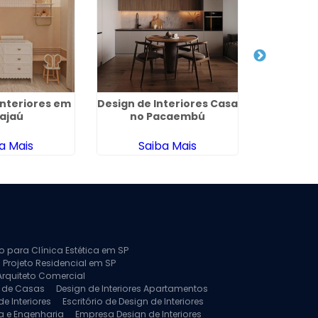
Interiores em
Design de Interiores Casa
Projet
ajaú
no Pacaembú
Arquitetu
a Mais
Saiba Mais
Sa
to para Clínica Estética em SP
 Projeto Residencial em SP
Arquiteto Comercial
a de Casas
Design de Interiores Apartamentos
e Interiores
Escritório de Design de Interiores
a e Engenharia
Empresa Design de Interiores