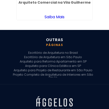
o
Arquiteto Comercial na Vila Guilherme
P
Saiba Mais
OUTRAS
PÁGINAS
Escritório de Arquitetura no Brasil
Escritório de Arquitetura em São Paulo
Arquiteto para Reforma Apartamento em SP
Arquiteto para Clínica Estética em SP
Arquiteto para Projeto de Restaurante em São Paulo
Projeto Completo de Arquitetura de Interiores em São
Paulo
Arquiteto para Projeto Residencial em SP
Arquiteto Casa de Alto Padrão em SP
Arquitetura Residencial em São Paulo
Arquiteto para Projeto Comercial em São Paulo
Arquiteto Comercial
Arquiteto para Reforma de Apartamento
Arquiteto para Reforma Residencial