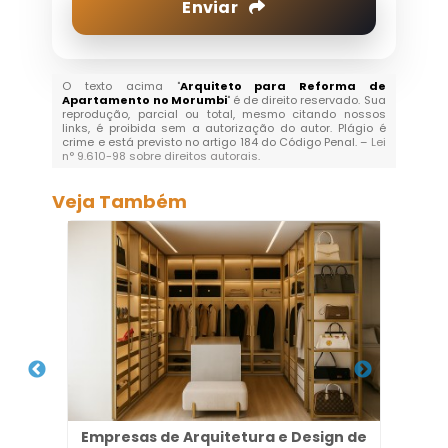
Enviar
O texto acima "
Arquiteto para Reforma de
Apartamento no Morumbi
" é de direito reservado. Sua
reprodução, parcial ou total, mesmo citando nossos
links, é proibida sem a autorização do autor. Plágio é
crime e está previsto no artigo 184 do Código Penal. –
Lei
n° 9.610-98 sobre direitos autorais
.
Veja Também
m dos
Empresas de Arquitetura e Design de
P