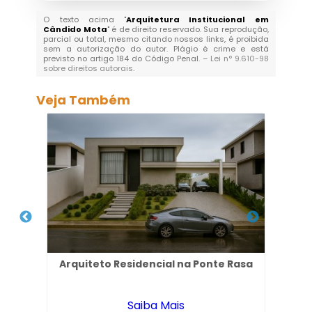
O texto acima "
Arquitetura Institucional em
Cândido Mota
" é de direito reservado. Sua reprodução,
parcial ou total, mesmo citando nossos links, é proibida
sem a autorização do autor. Plágio é crime e está
previsto no artigo 184 do Código Penal. –
Lei n° 9.610-98
sobre direitos autorais
.
Veja Também
 em
Arquiteto Residencial na Ponte Rasa
Esc
Saiba Mais