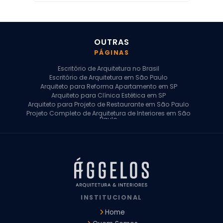
OUTRAS
PÁGINAS
Escritório de Arquitetura no Brasil
Escritório de Arquitetura em São Paulo
Arquiteto para Reforma Apartamento em SP
Arquiteto para Clínica Estética em SP
Arquiteto para Projeto de Restaurante em São Paulo
Projeto Completo de Arquitetura de Interiores em São
Paulo
Arquiteto para Projeto Residencial em SP
Arquiteto Casa de Alto Padrão em SP
Arquitetura Residencial em São Paulo
Arquiteto para Projeto Comercial em São Paulo
Arquiteto Comercial
Arquiteto para Reforma de Apartamento
Arquiteto para Reforma Residencial
Arquiteto Residencial
INSTITUCIONAL
Arquitetura para Reforma de Casas
Design de Interiores Apartamentos
Home
Design de Interiores Casa