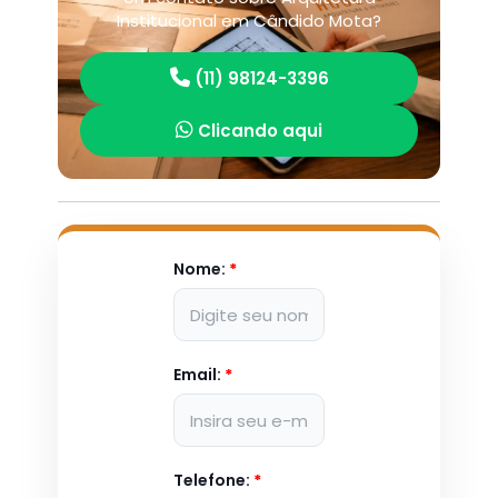
Institucional em Cândido Mota?
(11) 98124-3396
Clicando aqui
Nome:
*
Email:
*
Telefone:
*