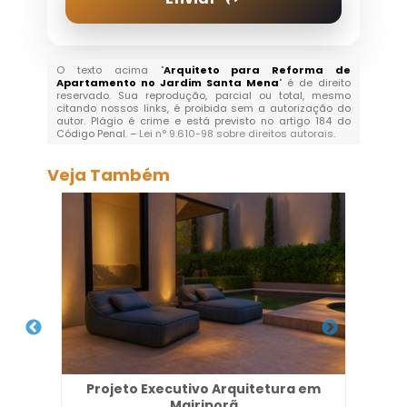
O texto acima "
Arquiteto para Reforma de
Apartamento no Jardim Santa Mena
" é de direito
reservado. Sua reprodução, parcial ou total, mesmo
citando nossos links, é proibida sem a autorização do
autor. Plágio é crime e está previsto no artigo 184 do
Código Penal. –
Lei n° 9.610-98 sobre direitos autorais
.
Veja Também
 Zona
Projeto Executivo Arquitetura em
P
Mairiporã