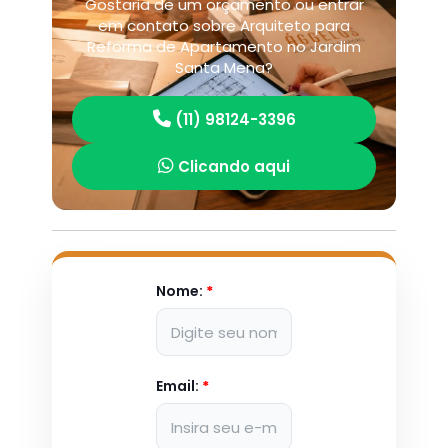
Gostaria de um orçamento ou entrar
em contato sobre Arquiteto para
Reforma de Apartamento no Jardim
Santa Mena?
(11) 98124-3396
Clicando aqui
Nome:
*
Email:
*