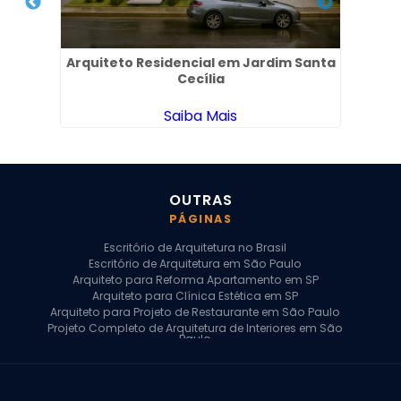
aria
Arquiteto Residencial em Jardim Santa
Proj
Cecília
Saiba Mais
OUTRAS
PÁGINAS
Escritório de Arquitetura no Brasil
Escritório de Arquitetura em São Paulo
Arquiteto para Reforma Apartamento em SP
Arquiteto para Clínica Estética em SP
Arquiteto para Projeto de Restaurante em São Paulo
Projeto Completo de Arquitetura de Interiores em São
Paulo
Arquiteto para Projeto Residencial em SP
Arquiteto Casa de Alto Padrão em SP
Arquitetura Residencial em São Paulo