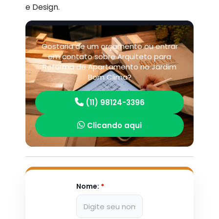
e Design.
Gostaria de um orçamento ou entrar
em contato sobre Arquiteto para
Reforma de Apartamento no Jardim
Bom Clima?
(11) 98124-3396
Clicando aqui
Nome:
*