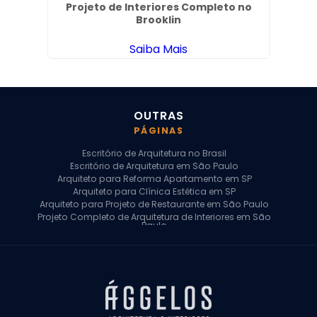
em
Projeto de Interiores Completo no
De
Brooklin
Saiba Mais
OUTRAS
PÁGINAS
Escritório de Arquitetura no Brasil
Escritório de Arquitetura em São Paulo
Arquiteto para Reforma Apartamento em SP
Arquiteto para Clínica Estética em SP
Arquiteto para Projeto de Restaurante em São Paulo
Projeto Completo de Arquitetura de Interiores em São
Paulo
Arquiteto para Projeto Residencial em SP
Arquiteto Casa de Alto Padrão em SP
Arquitetura Residencial em São Paulo
Arquiteto para Projeto Comercial em São Paulo
Arquiteto Comercial
Arquiteto para Reforma de Apartamento
Arquiteto para Reforma Residencial