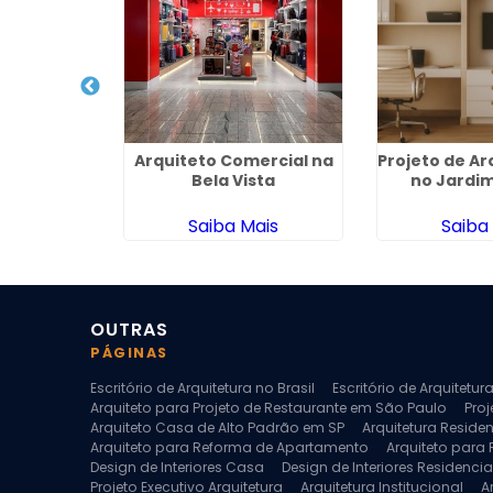
ecutivo
Arquiteto Comercial na
Projeto de Ar
em Artur
Bela Vista
no Jardim
m
ais
Saiba Mais
Saiba
OUTRAS
PÁGINAS
Escritório de Arquitetura no Brasil
Escritório de Arquitetu
Arquiteto para Projeto de Restaurante em São Paulo
Proj
Arquiteto Casa de Alto Padrão em SP
Arquitetura Reside
Arquiteto para Reforma de Apartamento
Arquiteto para
Design de Interiores Casa
Design de Interiores Residencia
Projeto Executivo Arquitetura
Arquitetura Institucional
A