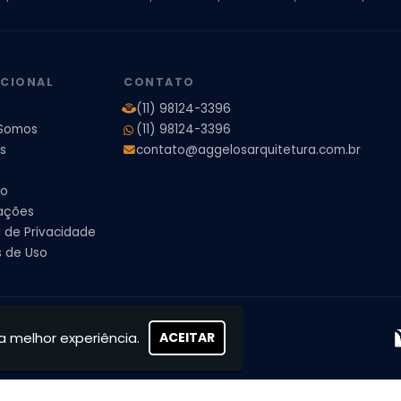
ores
Projeto de Arquitetura 3D
Projeto de Arquitetura Comercial
Pro
 e Engenharia
Projeto de Arquitetura para Apartamentos
Projeto de A
pleto
Projeto de Interiores Residencial
UCIONAL
CONTATO
(11) 98124-3396
Somos
(11) 98124-3396
s
contato@aggelosarquitetura.com.br
to
ações
a de Privacidade
 de Uso
s, concretizamos sonhos
a melhor experiência.
ACEITAR