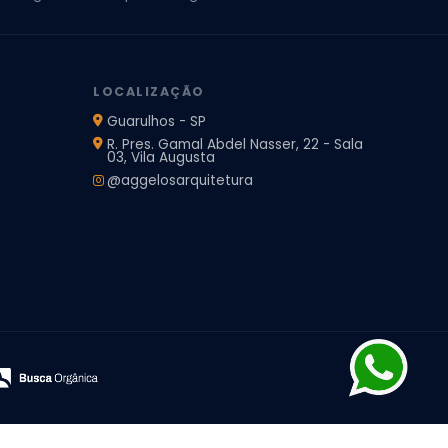
jeto de Arquitetura de Casa
rquitetura Residencial
Projeto de Interiores
LOCALIZAÇÃO
Guarulhos - SP
R. Pres. Gamal Abdel Nasser, 22 - Sala
03, Vila Augusta
@aggelosarquitetura