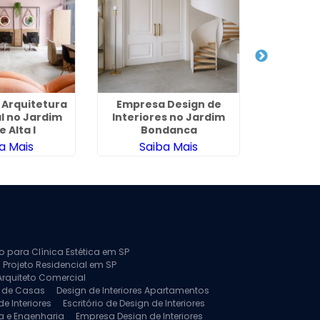
 Arquitetura
Empresa Design de
Projeto 
l no Jardim
Interiores no Jardim
Comercia
 Alta I
Bondanca
a Mais
Saiba Mais
Sa
to para Clínica Estética em SP
 Projeto Residencial em SP
Arquiteto Comercial
a de Casas
Design de Interiores Apartamentos
e Interiores
Escritório de Design de Interiores
a e Engenharia
Empresa Design de Interiores