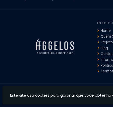
Escritorio de Arquitetura
Escritorio de Arquitetura de Interi
Projeto de Arquitetura de Interiores
Projeto de Arquitetura
Projeto de Interiores Comercial
Projeto de Interiores Com
INSTIT
Home
Quem 
Projeto
Blog
Conta
Inform
Polític
Termos
Ággelos Arquitetura e Interiores - Transformamos espaço
Este site usa cookies para garantir que você obtenha 
CNPJ: 39.828.426/0001-73