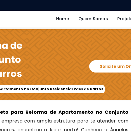
Home
Quem Somos
Projet
ma de
unto
Solicite um 
arros
partamento no Conjunto Residencial Paes de Barros
teto para Reforma de Apartamento no Conjunto
 empresa com ampla estrutura para te atender com
eriores, encontrou o lugar certo! Conheça a Ággelos