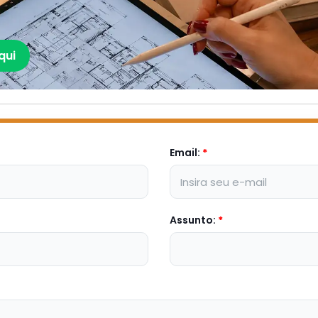
qui
Email:
*
Assunto:
*