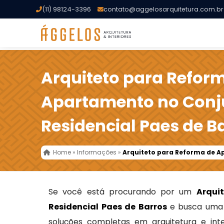
(11) 98124-3396
contato@aggelosarquitetura.com.br
Arquiteto para Refor
Apartamento no Conj
Residencial Paes de B
Home
»
Informações
»
Arquiteto para Reforma de A
Se você está procurando por um
Arqui
Residencial Paes de Barros
e busca uma
soluções completas em arquitetura e int