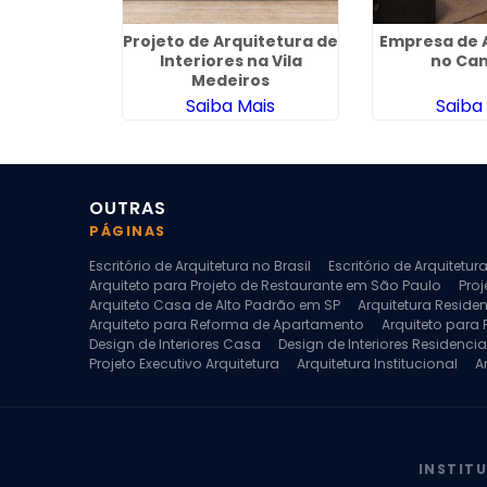
uitetura de
Projeto de Arquitetura de
Empresa de 
raras
Interiores na Vila
no Ca
Medeiros
ais
Saiba Mais
Saiba
OUTRAS
PÁGINAS
Escritório de Arquitetura no Brasil
Escritório de Arquitetu
Arquiteto para Projeto de Restaurante em São Paulo
Proj
Arquiteto Casa de Alto Padrão em SP
Arquitetura Reside
Arquiteto para Reforma de Apartamento
Arquiteto para
Design de Interiores Casa
Design de Interiores Residencia
Projeto Executivo Arquitetura
Arquitetura Institucional
A
Escritorio de Arquitetura
Escritorio de Arquitetura de Interi
Projeto de Arquitetura de Interiores
Projeto de Arquitetura
Projeto de Interiores Comercial
Projeto de Interiores Com
INSTIT