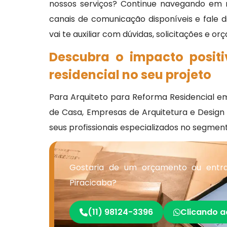
nossos serviços? Continue navegando em n
canais de comunicação disponíveis e fale
vai te auxiliar com dúvidas, solicitações e o
Descubra o impacto posit
residencial no seu projeto
Para Arquiteto para Reforma Residencial em P
de Casa, Empresas de Arquitetura e Design d
seus profissionais especializados no segment
Gostaria de um orçamento ou entra
Piracicaba?
(11) 98124-3396
Clicando a