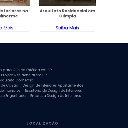
Interiores na
Arquiteto Residencial em
Projet
uilherme
Olimpia
Arquitetu
a Mais
Saiba Mais
Sa
to para Clínica Estética em SP
 Projeto Residencial em SP
Arquiteto Comercial
a de Casas
Design de Interiores Apartamentos
e Interiores
Escritório de Design de Interiores
a e Engenharia
Empresa Design de Interiores
jeto de Arquitetura de Casa
rquitetura Residencial
Projeto de Interiores
LOCALIZAÇÃO