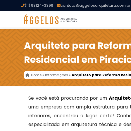
(11) 98124-3396
contato@aggelosarquitetura.com.br
Arquiteto para Refor
Residencial em Piraci
Home
»
Informações
»
Arquiteto para Reforma Resi
Se você está procurando por um
Arquitet
uma empresa com ampla estrutura para t
interiores, encontrou o lugar certo! Con
especializada em arquitetura técnica e de