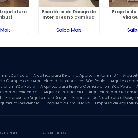
Arquitetura
Escritório de Design de
Projeto de 
mbuci
Interiores no Cambuci
Vila G
 Mais
Saiba Mais
Saib
ra em São Paulo
Arquiteto para Reforma Apartamento em SP
Arquite
eto Completo de Arquitetura de Interiores em São Paulo
Arquiteto para
ncial em São Paulo
Arquiteto para Projeto Comercial em São Paulo
 Reforma Residencial
Arquiteto Residencial
Arquitetura para Reform
l
Empresa de Arquitetura e Design
Empresas de Arquitetura e Design d
rquitetura Residencial
Empresa de Arquitetura
Empresa de Arquitetur
ores
Projeto de Arquitetura 3D
Projeto de Arquitetura Comercial
Pro
 e Engenharia
Projeto de Arquitetura para Apartamentos
Projeto de A
pleto
Projeto de Interiores Residencial
UCIONAL
CONTATO