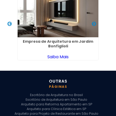
tro
Empresa de Arquitetura em Jardim
Pro
Bonfiglioli
Saiba Mais
OUTRAS
PÁGINAS
Escritório de Arquitetura no Brasil
Escritório de Arquitetura em São Paulo
Arquiteto para Reforma Apartamento em SP
Arquiteto para Clínica Estética em SP
Arquiteto para Projeto de Restaurante em São Paulo