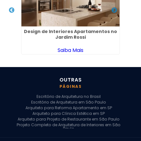
eri
Design de Interiores Apartamentos no
Pr
Jardim Rossi
Saiba Mais
OUTRAS
PÁGINAS
Escritório de Arquitetura no Brasil
Escritório de Arquitetura em São Paulo
Arquiteto para Reforma Apartamento em SP
Arquiteto para Clínica Estética em SP
Arquiteto para Projeto de Restaurante em São Paulo
Projeto Completo de Arquitetura de Interiores em São
Paulo
Arquiteto para Projeto Residencial em SP
Arquiteto Casa de Alto Padrão em SP