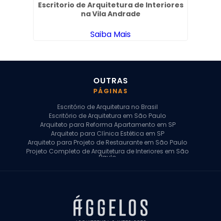
ia em
Escritorio de Arquitetura de Interiores
na Vila Andrade
Ap
Saiba Mais
OUTRAS
PÁGINAS
Escritório de Arquitetura no Brasil
Escritório de Arquitetura em São Paulo
Arquiteto para Reforma Apartamento em SP
Arquiteto para Clínica Estética em SP
Arquiteto para Projeto de Restaurante em São Paulo
Projeto Completo de Arquitetura de Interiores em São
Paulo
Arquiteto para Projeto Residencial em SP
Arquiteto Casa de Alto Padrão em SP
Arquitetura Residencial em São Paulo
Arquiteto para Projeto Comercial em São Paulo
Arquiteto Comercial
Arquiteto para Reforma de Apartamento
Arquiteto para Reforma Residencial