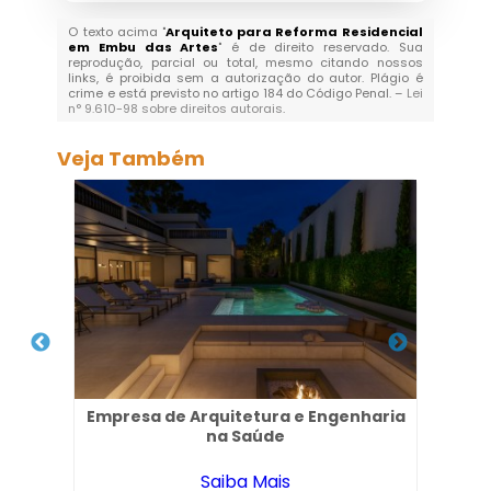
O texto acima "
Arquiteto para Reforma Residencial
em Embu das Artes
" é de direito reservado. Sua
reprodução, parcial ou total, mesmo citando nossos
links, é proibida sem a autorização do autor. Plágio é
crime e está previsto no artigo 184 do Código Penal. –
Lei
n° 9.610-98 sobre direitos autorais
.
Veja Também
Empresa de Arquitetura e Engenharia
Emp
no
na Saúde
Saiba Mais