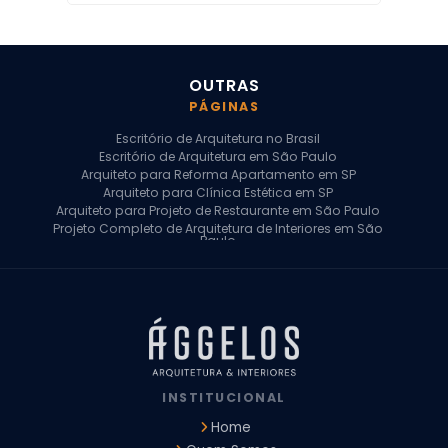
OUTRAS
PÁGINAS
Escritório de Arquitetura no Brasil
Escritório de Arquitetura em São Paulo
Arquiteto para Reforma Apartamento em SP
Arquiteto para Clínica Estética em SP
Arquiteto para Projeto de Restaurante em São Paulo
Projeto Completo de Arquitetura de Interiores em São
Paulo
Arquiteto para Projeto Residencial em SP
Arquiteto Casa de Alto Padrão em SP
Arquitetura Residencial em São Paulo
Arquiteto para Projeto Comercial em São Paulo
Arquiteto Comercial
Arquiteto para Reforma de Apartamento
Arquiteto para Reforma Residencial
Arquiteto Residencial
INSTITUCIONAL
Arquitetura para Reforma de Casas
Design de Interiores Apartamentos
Home
Design de Interiores Casa