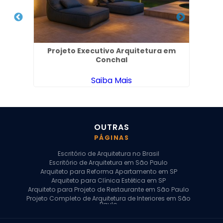
Projeto Executivo Arquitetura em
Arq
P
Conchal
Saiba Mais
OUTRAS
PÁGINAS
Escritório de Arquitetura no Brasil
Escritório de Arquitetura em São Paulo
Arquiteto para Reforma Apartamento em SP
Arquiteto para Clínica Estética em SP
Arquiteto para Projeto de Restaurante em São Paulo
Projeto Completo de Arquitetura de Interiores em São
Paulo
Arquiteto para Projeto Residencial em SP
Arquiteto Casa de Alto Padrão em SP