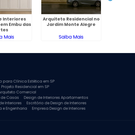
e Interiores
Arquiteto Residencial no
Projeto 
l em Embu das
Jardim Monte Alegre
Resi
rtes
Pir
a Mais
Saiba Mais
Sa
to para Clínica Estética em SP
 Projeto Residencial em SP
Arquiteto Comercial
a de Casas
Design de Interiores Apartamentos
e Interiores
Escritório de Design de Interiores
a e Engenharia
Empresa Design de Interiores
jeto de Arquitetura de Casa
rquitetura Residencial
Projeto de Interiores