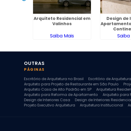
rquitetura
Arquiteto Residencial em
Design de 
teriores no
Valinhos
Apartamento
rmandia
Contine
ais
Saiba Mais
Saiba
OUTRAS
PÁGINAS
Escritório de Arquitetura no Brasil
Escritório de Arquitetu
Arquiteto para Projeto de Restaurante em São Paulo
Proj
Arquiteto Casa de Alto Padrão em SP
Arquitetura Reside
Arquiteto para Reforma de Apartamento
Arquiteto para
Design de Interiores Casa
Design de Interiores Residencia
Projeto Executivo Arquitetura
Arquitetura Institucional
A
Escritorio de Arquitetura
Escritorio de Arquitetura de Interi
Projeto de Arquitetura de Interiores
Projeto de Arquitetura
Projeto de Interiores Comercial
Projeto de Interiores Com