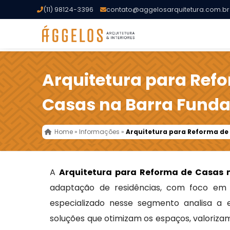
(11) 98124-3396
contato@aggelosarquitetura.com.br
Arquitetura para Ref
Casas na Barra Fund
Home
»
Informações
»
Arquitetura para Reforma de
A
Arquitetura para Reforma de Casas 
adaptação de residências, com foco em un
especializado nesse segmento analisa a es
soluções que otimizam os espaços, valoriza