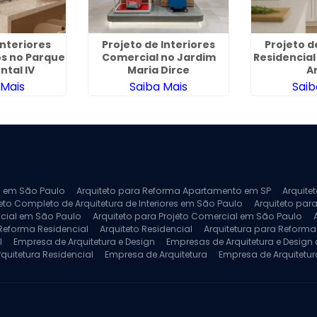
Interiores
Projeto de Interiores
Projeto d
s no Parque
Comercial no Jardim
Residencia
ntal IV
Maria Dirce
A
 Mais
Saiba Mais
Saib
ra em São Paulo
Arquiteto para Reforma Apartamento em SP
Arquite
eto Completo de Arquitetura de Interiores em São Paulo
Arquiteto para
ncial em São Paulo
Arquiteto para Projeto Comercial em São Paulo
 Reforma Residencial
Arquiteto Residencial
Arquitetura para Reform
l
Empresa de Arquitetura e Design
Empresas de Arquitetura e Design d
rquitetura Residencial
Empresa de Arquitetura
Empresa de Arquitetur
ores
Projeto de Arquitetura 3D
Projeto de Arquitetura Comercial
Pro
 e Engenharia
Projeto de Arquitetura para Apartamentos
Projeto de A
pleto
Projeto de Interiores Residencial