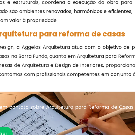
as e estruturais, coordena a execução da obra para
tado são ambientes renovados, harmônicos e eficientes,
gam valor à propriedade.
rquitetura para reforma de casas
esign, a Aggelos Arquitetura atua com o objetivo de 
sas na Barra Funda, quanto em Arquitetura para Reform
presas de Arquitetura e Design de Interiores, proporcio
 Contamos com profissionais competentes em conjunto
em contato sobre Arquitetura para Reforma de Casas
qui