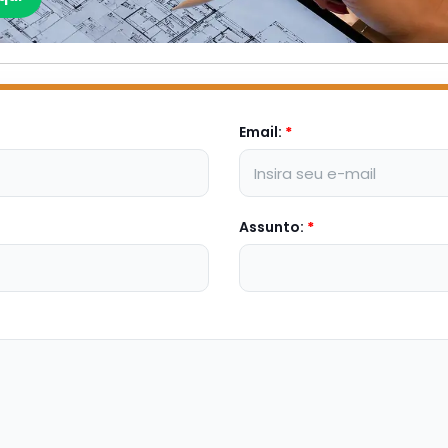
Email:
*
Assunto:
*