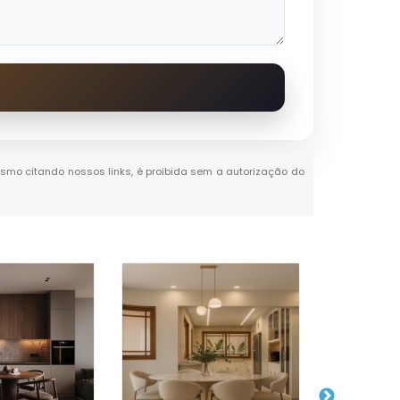
 mesmo citando nossos links, é proibida sem a autorização do