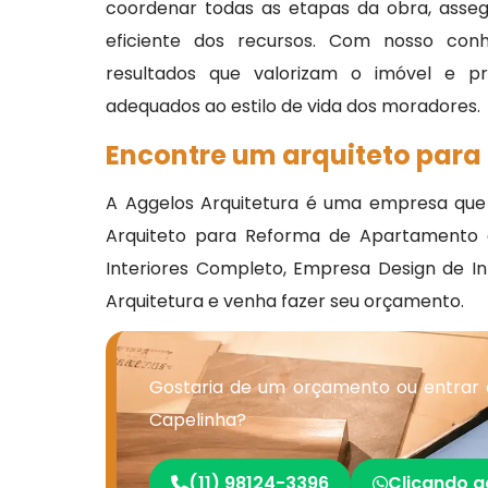
coordenar todas as etapas da obra, asse
eficiente dos recursos. Com nosso conhe
resultados que valorizam o imóvel e p
adequados ao estilo de vida dos moradores.
Encontre um arquiteto para
A Aggelos Arquitetura é uma empresa que
Arquiteto para Reforma de Apartamento em
Interiores Completo, Empresa Design de Int
Arquitetura e venha fazer seu orçamento.
Gostaria de um orçamento ou entrar
Capelinha?
(11) 98124-3396
Clicando a