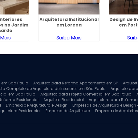
Interiores
Arquitetura Institucional
Design de I
s no Jardim
em Lorena
em Port
cardo
 Mais
Saiba Mais
Saib
ra em São Paulo
Arquiteto para Reforma Apartamento em SP
Arquite
eto Completo de Arquitetura de Interiores em São Paulo
Arquiteto para
ncial em São Paulo
Arquiteto para Projeto Comercial em São Paulo
 Reforma Residencial
Arquiteto Residencial
Arquitetura para Reform
l
Empresa de Arquitetura e Design
Empresas de Arquitetura e Design d
rquitetura Residencial
Empresa de Arquitetura
Empresa de Arquitetur
ores
Projeto de Arquitetura 3D
Projeto de Arquitetura Comercial
Pro
 e Engenharia
Projeto de Arquitetura para Apartamentos
Projeto de A
pleto
Projeto de Interiores Residencial