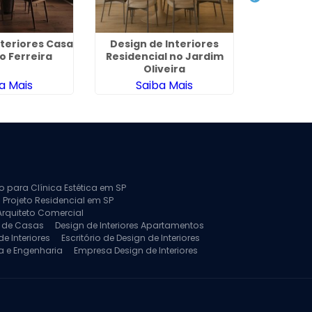
nteriores Casa
Design de Interiores
Arquitet
o Ferreira
Residencial no Jardim
de Apa
Oliveira
C
a Mais
Saiba Mais
Sa
to para Clínica Estética em SP
 Projeto Residencial em SP
Arquiteto Comercial
a de Casas
Design de Interiores Apartamentos
e Interiores
Escritório de Design de Interiores
a e Engenharia
Empresa Design de Interiores
jeto de Arquitetura de Casa
rquitetura Residencial
Projeto de Interiores