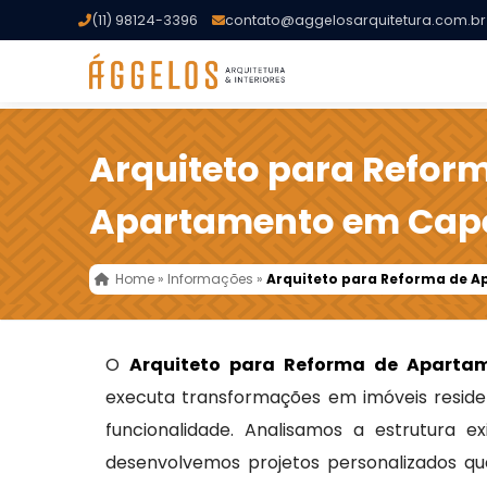
(11) 98124-3396
contato@aggelosarquitetura.com.br
Arquiteto para Refor
Apartamento em Cap
Home
»
Informações
»
Arquiteto para Reforma de 
O
Arquiteto para Reforma de Aparta
executa transformações em imóveis residen
funcionalidade. Analisamos a estrutura e
desenvolvemos projetos personalizados qu