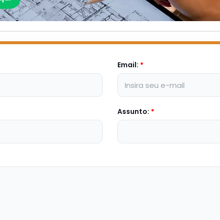
Email:
*
Assunto:
*