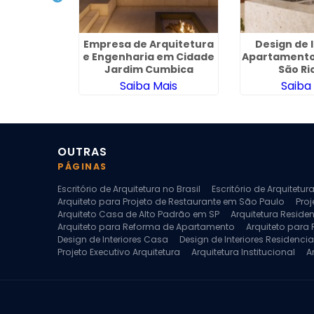
a para
Empresa de Arquitetura
Design de 
Casas no
e Engenharia em Cidade
Apartamento
ourado
Jardim Cumbica
São Ri
ais
Saiba Mais
Saiba
OUTRAS
PÁGINAS
Escritório de Arquitetura no Brasil
Escritório de Arquitetu
Arquiteto para Projeto de Restaurante em São Paulo
Proj
Arquiteto Casa de Alto Padrão em SP
Arquitetura Reside
Arquiteto para Reforma de Apartamento
Arquiteto para
Design de Interiores Casa
Design de Interiores Residencia
Projeto Executivo Arquitetura
Arquitetura Institucional
A
Escritorio de Arquitetura
Escritorio de Arquitetura de Interi
Projeto de Arquitetura de Interiores
Projeto de Arquitetura
Projeto de Interiores Comercial
Projeto de Interiores Com