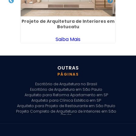
 em
Projeto de Arquitetura de Interiores em
Pro
Botucatu
Saiba Mais
OUTRAS
PÁGINAS
Escritório de Arquitetura no Brasil
Escritório de Arquitetura em São Paulo
Arquiteto para Reforma Apartamento em SP
Arquiteto para Clínica Estética em SP
Arquiteto para Projeto de Restaurante em São Paulo
Projeto Completo de Arquitetura de Interiores em São
Paulo
Arquiteto para Projeto Residencial em SP
Arquiteto Casa de Alto Padrão em SP
Arquitetura Residencial em São Paulo