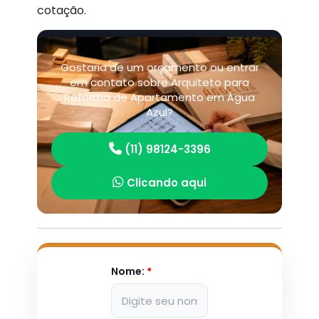
cotação.
Gostaria de um orçamento ou entrar
em contato sobre Arquiteto para
Reforma de Apartamento em Água
Azul?
(11) 98124-3396
Clicando aqui
Nome:
*