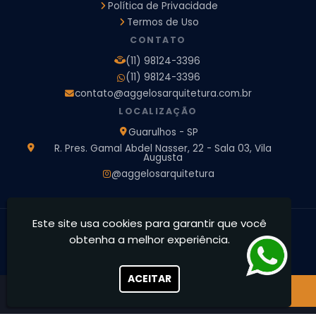
Política de Privacidade
Empresa de Arquitetura e Engenharia
Empresa Design de Interiores
Escritorio de Arquitetura
Termos de Uso
Escritorio de Arquitetura de Interiores
CONTATO
Projeto de Arquitetura 3D
Projeto de Arquitetura Comercial
(11) 98124-3396
Projeto de Arquitetura de Casa
(11) 98124-3396
Projeto de Arquitetura de Interiores
contato@aggelosarquitetura.com.br
Projeto de Arquitetura e Engenharia
Projeto de Arquitetura para Apartamentos
LOCALIZAÇÃO
Projeto de Arquitetura Residencial
Projeto de Interiores
Guarulhos - SP
Projeto de Interiores Comercial
Projeto de Interiores Completo
R. Pres. Gamal Abdel Nasser, 22 - Sala 03, Vila
Augusta
Projeto de Interiores Residencial
@aggelosarquitetura
Este site usa cookies para garantir que você
Ággelos Arquitetura e Interiores - Transformamos espaços,
obtenha a melhor experiência.
concretizamos sonhos
CNPJ: 39.828.426/0001-73
ACEITAR