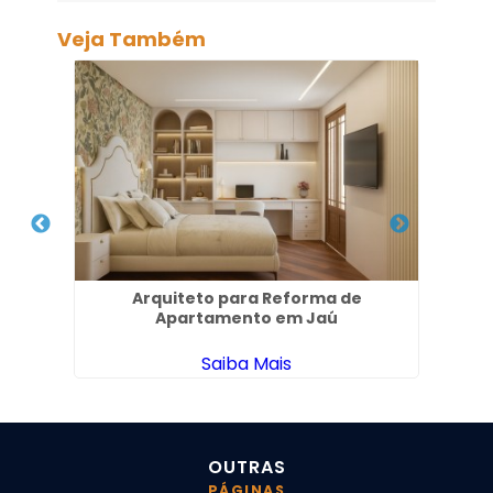
Veja Também
em
Arquiteto para Reforma de
Proj
Apartamento em Jaú
Saiba Mais
OUTRAS
PÁGINAS