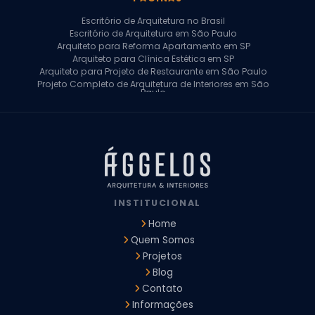
Escritório de Arquitetura no Brasil
Escritório de Arquitetura em São Paulo
Arquiteto para Reforma Apartamento em SP
Arquiteto para Clínica Estética em SP
Arquiteto para Projeto de Restaurante em São Paulo
Projeto Completo de Arquitetura de Interiores em São
Paulo
Arquiteto para Projeto Residencial em SP
Arquiteto Casa de Alto Padrão em SP
Arquitetura Residencial em São Paulo
Arquiteto para Projeto Comercial em São Paulo
Arquiteto Comercial
Arquiteto para Reforma de Apartamento
Arquiteto para Reforma Residencial
Arquiteto Residencial
INSTITUCIONAL
Arquitetura para Reforma de Casas
Design de Interiores Apartamentos
Home
Design de Interiores Casa
Quem Somos
Design de Interiores Residencial
Projetos
Empresa de Arquitetura e Design
Empresas de Arquitetura e Design de Interiores
Blog
Escritório de Design de Interiores
Contato
Projeto Executivo Arquitetura
Arquitetura Institucional
Informações
Arquitetura Residencial
Empresa de Arquitetura