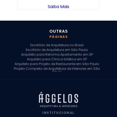
Saiba Mais
OUTRAS
PÁGINAS
Escritório de Arquitetura no Brasil
Escritório de Arquitetura em São Paulo
Arquiteto para Reforma Apartamento em SP
Arquiteto para Clínica Estética em SP
Arquiteto para Projeto de Restaurante em São Paulo
Projeto Completo de Arquitetura de Interiores em São
Paulo
Arquiteto para Projeto Residencial em SP
Arquiteto Casa de Alto Padrão em SP
Arquitetura Residencial em São Paulo
Arquiteto para Projeto Comercial em São Paulo
Arquiteto Comercial
Arquiteto para Reforma de Apartamento
Arquiteto para Reforma Residencial
Arquiteto Residencial
INSTITUCIONAL
Arquitetura para Reforma de Casas