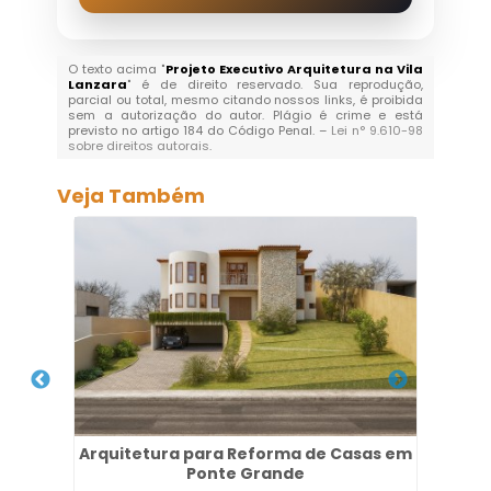
O texto acima "
Projeto Executivo Arquitetura na Vila
Lanzara
" é de direito reservado. Sua reprodução,
parcial ou total, mesmo citando nossos links, é proibida
sem a autorização do autor. Plágio é crime e está
previsto no artigo 184 do Código Penal. –
Lei n° 9.610-98
sobre direitos autorais
.
Veja Também
 de
Arquitetura para Reforma de Casas em
Pro
Ponte Grande