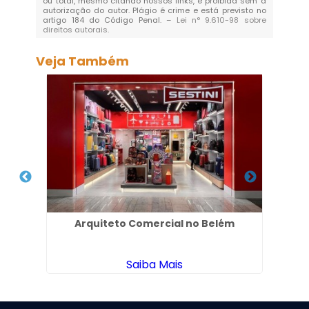
ou total, mesmo citando nossos links, é proibida sem a
autorização do autor. Plágio é crime e está previsto no
artigo 184 do Código Penal. –
Lei n° 9.610-98 sobre
direitos autorais
.
Veja Também
no
Arquiteto Comercial no Belém
Pr
Saiba Mais