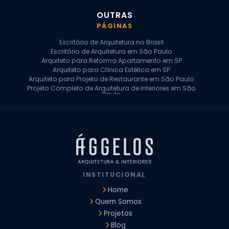
OUTRAS
PÁGINAS
Escritório de Arquitetura no Brasil
Escritório de Arquitetura em São Paulo
Arquiteto para Reforma Apartamento em SP
Arquiteto para Clínica Estética em SP
Arquiteto para Projeto de Restaurante em São Paulo
Projeto Completo de Arquitetura de Interiores em São
Paulo
Arquiteto para Projeto Residencial em SP
Arquiteto Casa de Alto Padrão em SP
Arquitetura Residencial em São Paulo
Arquiteto para Projeto Comercial em São Paulo
Arquiteto Comercial
Arquiteto para Reforma de Apartamento
Arquiteto para Reforma Residencial
Arquiteto Residencial
INSTITUCIONAL
Arquitetura para Reforma de Casas
Design de Interiores Apartamentos
Home
Design de Interiores Casa
Quem Somos
Design de Interiores Residencial
Projetos
Empresa de Arquitetura e Design
Empresas de Arquitetura e Design de Interiores
Blog