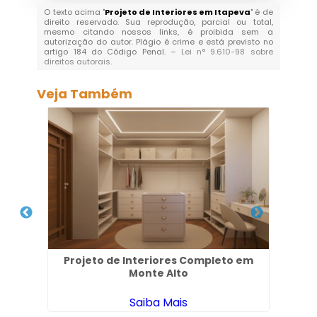
O texto acima "
Projeto de Interiores em Itapeva
" é de
direito reservado. Sua reprodução, parcial ou total,
mesmo citando nossos links, é proibida sem a
autorização do autor. Plágio é crime e está previsto no
artigo 184 do Código Penal. –
Lei n° 9.610-98 sobre
direitos autorais
.
Veja Também
es no
Projeto de Interiores Completo em
Esc
Monte Alto
Saiba Mais