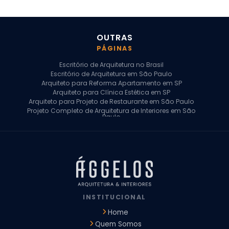
OUTRAS
PÁGINAS
Escritório de Arquitetura no Brasil
Escritório de Arquitetura em São Paulo
Arquiteto para Reforma Apartamento em SP
Arquiteto para Clínica Estética em SP
Arquiteto para Projeto de Restaurante em São Paulo
Projeto Completo de Arquitetura de Interiores em São
Paulo
Arquiteto para Projeto Residencial em SP
Arquiteto Casa de Alto Padrão em SP
Arquitetura Residencial em São Paulo
Arquiteto para Projeto Comercial em São Paulo
Arquiteto Comercial
Arquiteto para Reforma de Apartamento
Arquiteto para Reforma Residencial
Arquiteto Residencial
INSTITUCIONAL
Arquitetura para Reforma de Casas
Design de Interiores Apartamentos
Home
Design de Interiores Casa
Quem Somos
Design de Interiores Residencial