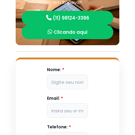
em Itapeva?
(11) 98124-3396
Clicando aqui
Nome:
*
Email:
*
Telefone:
*