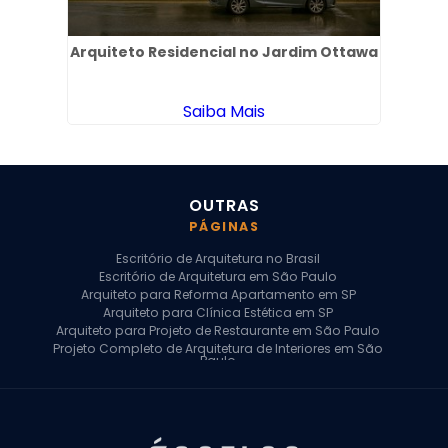
uetá
Arquiteto Residencial no Jardim Ottawa
Arq
Saiba Mais
OUTRAS
PÁGINAS
Escritório de Arquitetura no Brasil
Escritório de Arquitetura em São Paulo
Arquiteto para Reforma Apartamento em SP
Arquiteto para Clínica Estética em SP
Arquiteto para Projeto de Restaurante em São Paulo
Projeto Completo de Arquitetura de Interiores em São
Paulo
Arquiteto para Projeto Residencial em SP
Arquiteto Casa de Alto Padrão em SP
Arquitetura Residencial em São Paulo
Arquiteto para Projeto Comercial em São Paulo