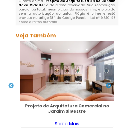
O texto acima "
Projeto de Arquitetura 3D no Jardim
Nova Cidade
" é de direito reservado. Sua reprodução,
parcial ou total, mesmo citando nossos links, é proibida
sem a autorização do autor. Plágio é crime e está
previsto no artigo 184 do Código Penal. –
Lei n° 9.610-98
sobre direitos autorais
.
Veja Também
a
Projeto de Arquitetura Comercial no
Ar
Jardim Silvestre
Saiba Mais