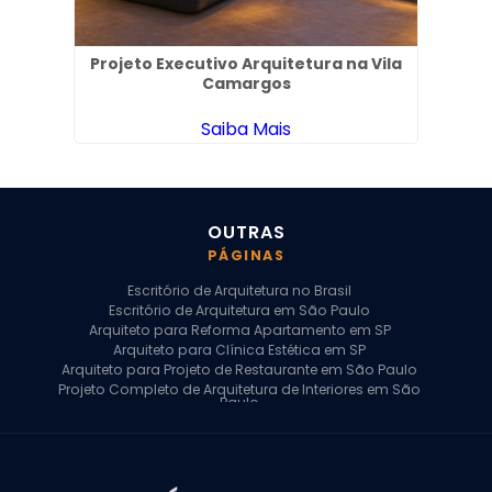
de
Projeto Executivo Arquitetura na Vila
Es
Camargos
Saiba Mais
OUTRAS
PÁGINAS
Escritório de Arquitetura no Brasil
Escritório de Arquitetura em São Paulo
Arquiteto para Reforma Apartamento em SP
Arquiteto para Clínica Estética em SP
Arquiteto para Projeto de Restaurante em São Paulo
Projeto Completo de Arquitetura de Interiores em São
Paulo
Arquiteto para Projeto Residencial em SP
Arquiteto Casa de Alto Padrão em SP
Arquitetura Residencial em São Paulo
Arquiteto para Projeto Comercial em São Paulo