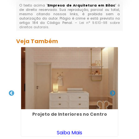
O texto acima "
Empresa de Arquitetura em Bilac
" é
de direito reservado. Sua reprodução, parcial ou total,
mesmo citando nossos links, é proibida sem a
autorização do autor. Plágio é crime e está previsto no
artigo 184 do Código Penal. –
Lei n° 9.610-98 sobre
direitos autorais
.
Veja Também
l em
Projeto de Interiores no Centro
Arq
Saiba Mais