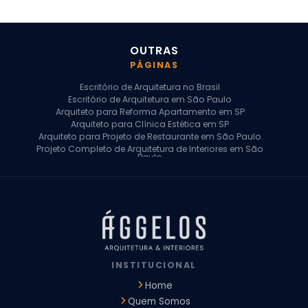
OUTRAS
PÁGINAS
Escritório de Arquitetura no Brasil
Escritório de Arquitetura em São Paulo
Arquiteto para Reforma Apartamento em SP
Arquiteto para Clínica Estética em SP
Arquiteto para Projeto de Restaurante em São Paulo
Projeto Completo de Arquitetura de Interiores em São
Paulo
Arquiteto para Projeto Residencial em SP
Arquiteto Casa de Alto Padrão em SP
Arquitetura Residencial em São Paulo
Arquiteto para Projeto Comercial em São Paulo
Arquiteto Comercial
Arquiteto para Reforma de Apartamento
Arquiteto para Reforma Residencial
Arquiteto Residencial
INSTITUCIONAL
Arquitetura para Reforma de Casas
Design de Interiores Apartamentos
Home
Design de Interiores Casa
Quem Somos
Design de Interiores Residencial