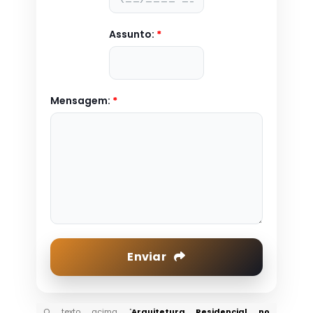
Assunto:
*
Mensagem:
*
Enviar
O texto acima "
Arquitetura Residencial no