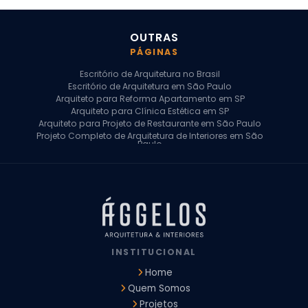
OUTRAS
PÁGINAS
Escritório de Arquitetura no Brasil
Escritório de Arquitetura em São Paulo
Arquiteto para Reforma Apartamento em SP
Arquiteto para Clínica Estética em SP
Arquiteto para Projeto de Restaurante em São Paulo
Projeto Completo de Arquitetura de Interiores em São
Paulo
Arquiteto para Projeto Residencial em SP
Arquiteto Casa de Alto Padrão em SP
Arquitetura Residencial em São Paulo
Arquiteto para Projeto Comercial em São Paulo
Arquiteto Comercial
Arquiteto para Reforma de Apartamento
Arquiteto para Reforma Residencial
Arquiteto Residencial
INSTITUCIONAL
Arquitetura para Reforma de Casas
Design de Interiores Apartamentos
Home
Design de Interiores Casa
Quem Somos
Design de Interiores Residencial
Projetos
Empresa de Arquitetura e Design