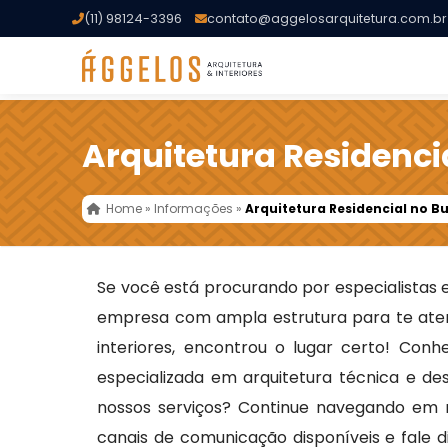
(11) 98124-3396
contato@aggelosarquitetura.com.br
Arquitetura Residenci
Home
»
Informações
»
Arquitetura Residencial no B
Se você está procurando por especialistas
empresa com ampla estrutura para te ate
interiores, encontrou o lugar certo! Con
especializada em arquitetura técnica e de
nossos serviços? Continue navegando em n
canais de comunicação disponíveis e fale