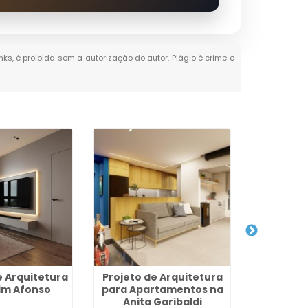
nks, é proibida sem a autorização do autor. Plágio é crime e
 Arquitetura
Projeto de Arquitetura
Arquitetur
im Afonso
para Apartamentos na
na Ci
Anita Garibaldi