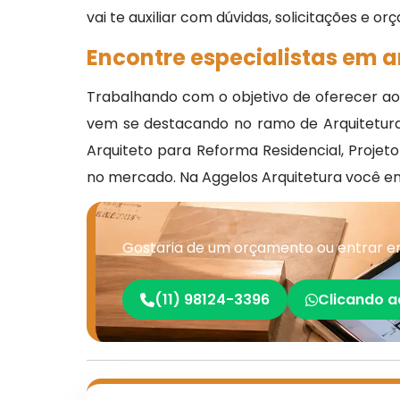
vai te auxiliar com dúvidas, solicitações e o
Encontre especialistas em a
Trabalhando com o objetivo de oferecer aos
vem se destacando no ramo de Arquitetura 
Arquiteto para Reforma Residencial, Projet
no mercado. Na Aggelos Arquitetura você en
Gostaria de um orçamento ou entrar em
(11) 98124-3396
Clicando a