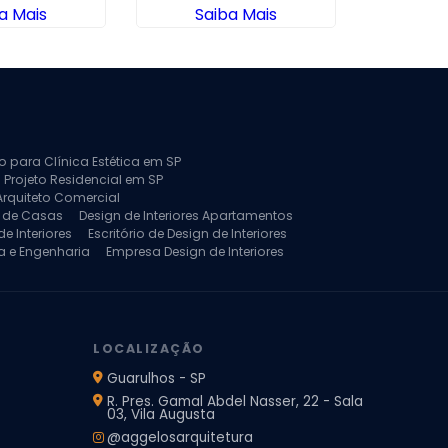
a Mais
Saiba Mais
Sa
to para Clínica Estética em SP
 Projeto Residencial em SP
Arquiteto Comercial
a de Casas
Design de Interiores Apartamentos
e Interiores
Escritório de Design de Interiores
a e Engenharia
Empresa Design de Interiores
jeto de Arquitetura de Casa
rquitetura Residencial
Projeto de Interiores
LOCALIZAÇÃO
Guarulhos - SP
R. Pres. Gamal Abdel Nasser, 22 - Sala
03, Vila Augusta
@aggelosarquitetura