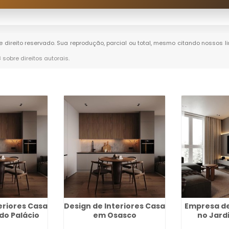
de direito reservado. Sua reprodução, parcial ou total, mesmo citando nossos li
8 sobre direitos autorais
.
eriores Casa
Design de Interiores Casa
Empresa de
do Palácio
em Osasco
no Jard