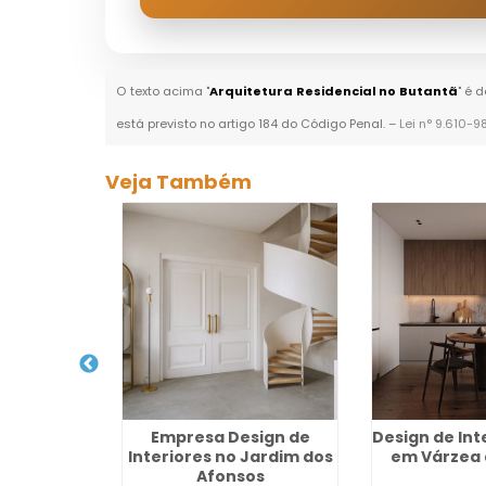
O texto acima "
Arquitetura Residencial no Butantã
" é 
está previsto no artigo 184 do Código Penal. –
Lei n° 9.610-9
Veja Também
teriores
Empresa Design de
Design de Int
 no Parque
Interiores no Jardim dos
em Várzea 
ia
Afonsos