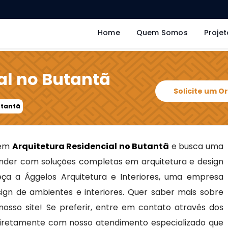
Home
Quem Somos
Projet
al no Butantã
Solicite um 
utantã
 em
Arquitetura Residencial no Butantã
e busca uma
nder com soluções completas em arquitetura e design
heça a Ággelos Arquitetura e Interiores, uma empresa
sign de ambientes e interiores. Quer saber mais sobre
osso site! Se preferir, entre em contato através dos
 diretamente com nosso atendimento especializado que