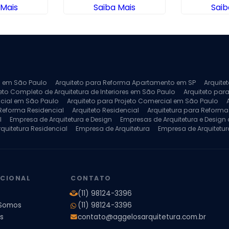
 Mais
Saiba Mais
Saib
ra em São Paulo
Arquiteto para Reforma Apartamento em SP
Arquite
eto Completo de Arquitetura de Interiores em São Paulo
Arquiteto para
ncial em São Paulo
Arquiteto para Projeto Comercial em São Paulo
 Reforma Residencial
Arquiteto Residencial
Arquitetura para Reform
l
Empresa de Arquitetura e Design
Empresas de Arquitetura e Design d
rquitetura Residencial
Empresa de Arquitetura
Empresa de Arquitetur
ores
Projeto de Arquitetura 3D
Projeto de Arquitetura Comercial
Pro
 e Engenharia
Projeto de Arquitetura para Apartamentos
Projeto de A
pleto
Projeto de Interiores Residencial
UCIONAL
CONTATO
(11) 98124-3396
Somos
(11) 98124-3396
s
contato@aggelosarquitetura.com.br