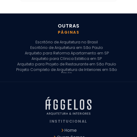
OUTRAS
PÁGINAS
Escritório de Arquitetura no Brasil
Escritório de Arquitetura em São Paulo
Arquiteto para Reforma Apartamento em SP
Arquiteto para Clínica Estética em SP
Arquiteto para Projeto de Restaurante em São Paulo
Projeto Completo de Arquitetura de Interiores em São
Paulo
Arquiteto para Projeto Residencial em SP
Arquiteto Casa de Alto Padrão em SP
Arquitetura Residencial em São Paulo
Arquiteto para Projeto Comercial em São Paulo
Arquiteto Comercial
Arquiteto para Reforma de Apartamento
Arquiteto para Reforma Residencial
Arquiteto Residencial
INSTITUCIONAL
Arquitetura para Reforma de Casas
Design de Interiores Apartamentos
Home
Design de Interiores Casa