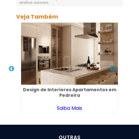
direitos autorais
.
Veja Também
uba
Design de Interiores Apartamentos em
Emp
Pedreira
Saiba Mais
OUTRAS