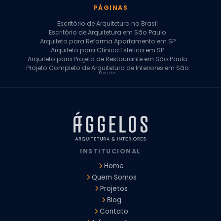
PÁGINAS
Escritório de Arquitetura no Brasil
Escritório de Arquitetura em São Paulo
Arquiteto para Reforma Apartamento em SP
Arquiteto para Clínica Estética em SP
Arquiteto para Projeto de Restaurante em São Paulo
Projeto Completo de Arquitetura de Interiores em São
Paulo
Arquiteto para Projeto Residencial em SP
Arquiteto Casa de Alto Padrão em SP
Arquitetura Residencial em São Paulo
Arquiteto para Projeto Comercial em São Paulo
Arquiteto Comercial
Arquiteto para Reforma de Apartamento
Arquiteto para Reforma Residencial
Arquiteto Residencial
INSTITUCIONAL
Arquitetura para Reforma de Casas
Design de Interiores Apartamentos
Home
Design de Interiores Casa
Quem Somos
Design de Interiores Residencial
Projetos
Empresa de Arquitetura e Design
Empresas de Arquitetura e Design de Interiores
Blog
Escritório de Design de Interiores
Contato
Projeto Executivo Arquitetura
Arquitetura Institucional