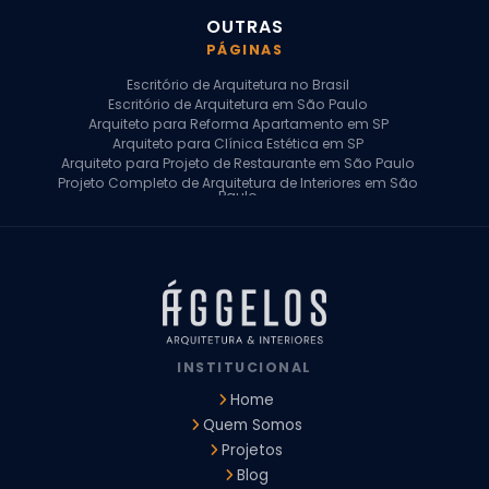
OUTRAS
PÁGINAS
Escritório de Arquitetura no Brasil
Escritório de Arquitetura em São Paulo
Arquiteto para Reforma Apartamento em SP
Arquiteto para Clínica Estética em SP
Arquiteto para Projeto de Restaurante em São Paulo
Projeto Completo de Arquitetura de Interiores em São
Paulo
Arquiteto para Projeto Residencial em SP
Arquiteto Casa de Alto Padrão em SP
Arquitetura Residencial em São Paulo
Arquiteto para Projeto Comercial em São Paulo
Arquiteto Comercial
Arquiteto para Reforma de Apartamento
Arquiteto para Reforma Residencial
Arquiteto Residencial
INSTITUCIONAL
Arquitetura para Reforma de Casas
Design de Interiores Apartamentos
Home
Design de Interiores Casa
Quem Somos
Design de Interiores Residencial
Projetos
Empresa de Arquitetura e Design
Empresas de Arquitetura e Design de Interiores
Blog