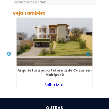
sobre direitos autorais
.
Veja Também
l em
Arquitetura para Reforma de Casas em
Pro
Mairiporã
Saiba Mais
OUTRAS