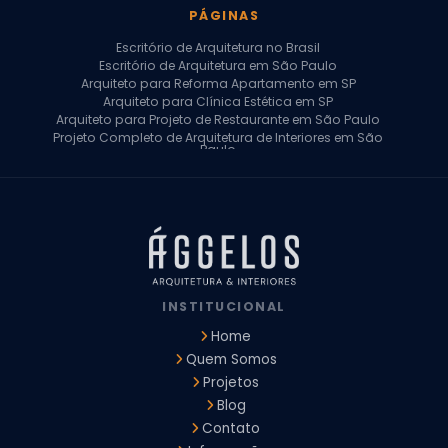
PÁGINAS
Escritório de Arquitetura no Brasil
Escritório de Arquitetura em São Paulo
Arquiteto para Reforma Apartamento em SP
Arquiteto para Clínica Estética em SP
Arquiteto para Projeto de Restaurante em São Paulo
Projeto Completo de Arquitetura de Interiores em São
Paulo
Arquiteto para Projeto Residencial em SP
Arquiteto Casa de Alto Padrão em SP
Arquitetura Residencial em São Paulo
Arquiteto para Projeto Comercial em São Paulo
Arquiteto Comercial
Arquiteto para Reforma de Apartamento
Arquiteto para Reforma Residencial
Arquiteto Residencial
INSTITUCIONAL
Arquitetura para Reforma de Casas
Design de Interiores Apartamentos
Home
Design de Interiores Casa
Quem Somos
Design de Interiores Residencial
Projetos
Empresa de Arquitetura e Design
Empresas de Arquitetura e Design de Interiores
Blog
Escritório de Design de Interiores
Contato
Projeto Executivo Arquitetura
Arquitetura Institucional