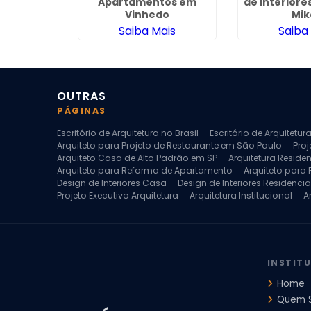
no Jardim
Apartamentos em
de Interiore
y
Vinhedo
Mik
ais
Saiba Mais
Saiba
OUTRAS
PÁGINAS
Escritório de Arquitetura no Brasil
Escritório de Arquitetu
Arquiteto para Projeto de Restaurante em São Paulo
Proj
Arquiteto Casa de Alto Padrão em SP
Arquitetura Reside
Arquiteto para Reforma de Apartamento
Arquiteto para
Design de Interiores Casa
Design de Interiores Residencia
Projeto Executivo Arquitetura
Arquitetura Institucional
A
Escritorio de Arquitetura
Escritorio de Arquitetura de Interi
Projeto de Arquitetura de Interiores
Projeto de Arquitetura
Projeto de Interiores Comercial
Projeto de Interiores Com
INSTIT
Home
Quem 