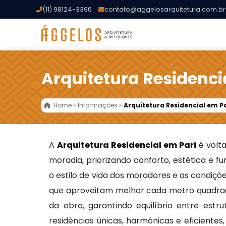
(11) 98124-3396
contato@aggelosarquitetura.com.br
Arquitetura Residenci
Home
»
Informações
»
Arquitetura Residencial em P
A
Arquitetura Residencial em Pari
é volta
moradia, priorizando conforto, estética e fu
o estilo de vida dos moradores e as condiçõ
que aproveitam melhor cada metro quadrad
da obra, garantindo equilíbrio entre estru
residências únicas, harmônicas e eficientes