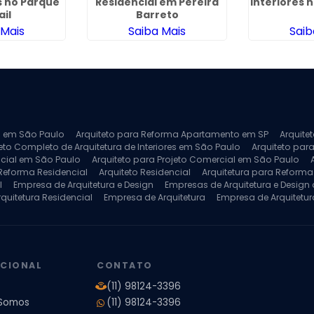
s no Parque
Residencial em Pereira
Interiores n
ail
Barreto
 Mais
Saiba Mais
Saib
ra em São Paulo
Arquiteto para Reforma Apartamento em SP
Arquite
eto Completo de Arquitetura de Interiores em São Paulo
Arquiteto para
ncial em São Paulo
Arquiteto para Projeto Comercial em São Paulo
 Reforma Residencial
Arquiteto Residencial
Arquitetura para Reform
l
Empresa de Arquitetura e Design
Empresas de Arquitetura e Design d
rquitetura Residencial
Empresa de Arquitetura
Empresa de Arquitetur
ores
Projeto de Arquitetura 3D
Projeto de Arquitetura Comercial
Pro
 e Engenharia
Projeto de Arquitetura para Apartamentos
Projeto de A
pleto
Projeto de Interiores Residencial
UCIONAL
CONTATO
(11) 98124-3396
Somos
(11) 98124-3396