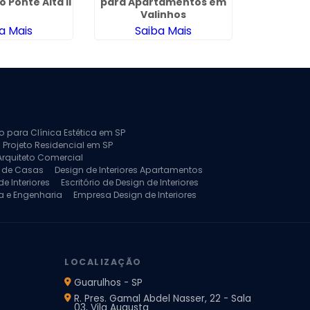
o Ponte Alta II
para Apartamentos em
Residenc
Valinhos
M
a Mais
Saiba Mais
Sa
to para Clínica Estética em SP
 Projeto Residencial em SP
Arquiteto Comercial
a de Casas
Design de Interiores Apartamentos
e Interiores
Escritório de Design de Interiores
a e Engenharia
Empresa Design de Interiores
jeto de Arquitetura de Casa
rquitetura Residencial
Projeto de Interiores
LOCALIZAÇÃO
Guarulhos - SP
R. Pres. Gamal Abdel Nasser, 22 - Sala
03, Vila Augusta