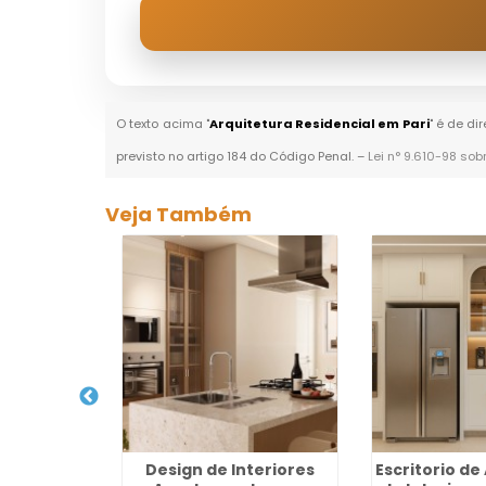
O texto acima "
Arquitetura Residencial em Pari
" é de di
previsto no artigo 184 do Código Penal. –
Lei n° 9.610-98 sob
Veja Também
a Reforma
Design de Interiores
Escritorio de