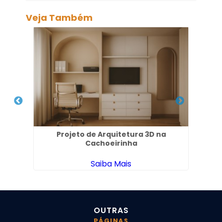
Veja Também
s no
Projeto de Arquitetura 3D na
Proj
Cachoeirinha
Saiba Mais
OUTRAS
PÁGINAS