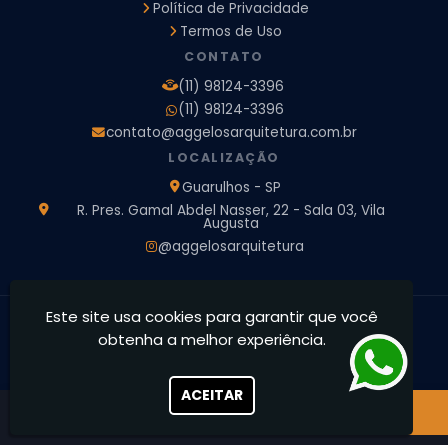
Política de Privacidade
Empresa de Arquitetura e Engenharia
Empresa Design de Interiores
Escritorio de Arquitetura
Termos de Uso
Escritorio de Arquitetura de Interiores
CONTATO
Projeto de Arquitetura 3D
Projeto de Arquitetura Comercial
(11) 98124-3396
Projeto de Arquitetura de Casa
(11) 98124-3396
Projeto de Arquitetura de Interiores
contato@aggelosarquitetura.com.br
Projeto de Arquitetura e Engenharia
Projeto de Arquitetura para Apartamentos
LOCALIZAÇÃO
Projeto de Arquitetura Residencial
Projeto de Interiores
Guarulhos - SP
Projeto de Interiores Comercial
Projeto de Interiores Completo
R. Pres. Gamal Abdel Nasser, 22 - Sala 03, Vila
Augusta
Projeto de Interiores Residencial
@aggelosarquitetura
Este site usa cookies para garantir que você
Ággelos Arquitetura e Interiores - Transformamos espaços,
obtenha a melhor experiência.
concretizamos sonhos
CNPJ: 39.828.426/0001-73
ACEITAR