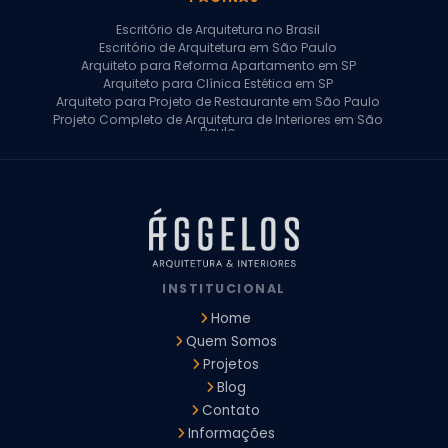
Escritório de Arquitetura no Brasil
Escritório de Arquitetura em São Paulo
Arquiteto para Reforma Apartamento em SP
Arquiteto para Clínica Estética em SP
Arquiteto para Projeto de Restaurante em São Paulo
Projeto Completo de Arquitetura de Interiores em São
Paulo
Arquiteto para Projeto Residencial em SP
Arquiteto Casa de Alto Padrão em SP
Arquitetura Residencial em São Paulo
Arquiteto para Projeto Comercial em São Paulo
Arquiteto Comercial
Arquiteto para Reforma de Apartamento
Arquiteto para Reforma Residencial
Arquiteto Residencial
INSTITUCIONAL
Arquitetura para Reforma de Casas
Design de Interiores Apartamentos
Home
Design de Interiores Casa
Quem Somos
Design de Interiores Residencial
Projetos
Empresa de Arquitetura e Design
Empresas de Arquitetura e Design de Interiores
Blog
Escritório de Design de Interiores
Contato
Projeto Executivo Arquitetura
Arquitetura Institucional
Informações
Arquitetura Residencial
Empresa de Arquitetura