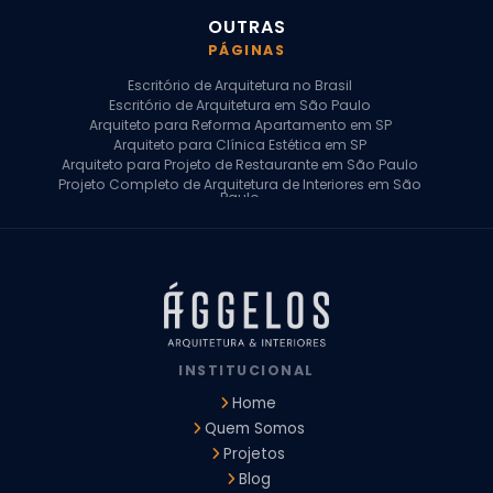
OUTRAS
PÁGINAS
Escritório de Arquitetura no Brasil
Escritório de Arquitetura em São Paulo
Arquiteto para Reforma Apartamento em SP
Arquiteto para Clínica Estética em SP
Arquiteto para Projeto de Restaurante em São Paulo
Projeto Completo de Arquitetura de Interiores em São
Paulo
Arquiteto para Projeto Residencial em SP
Arquiteto Casa de Alto Padrão em SP
Arquitetura Residencial em São Paulo
Arquiteto para Projeto Comercial em São Paulo
Arquiteto Comercial
Arquiteto para Reforma de Apartamento
Arquiteto para Reforma Residencial
Arquiteto Residencial
INSTITUCIONAL
Arquitetura para Reforma de Casas
Design de Interiores Apartamentos
Home
Design de Interiores Casa
Quem Somos
Design de Interiores Residencial
Projetos
Empresa de Arquitetura e Design
Empresas de Arquitetura e Design de Interiores
Blog