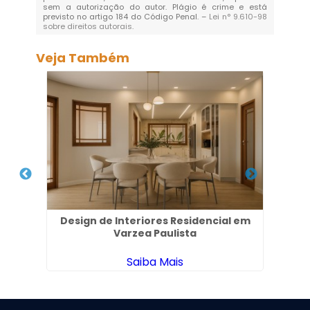
sem a autorização do autor. Plágio é crime e está
previsto no artigo 184 do Código Penal. –
Lei n° 9.610-98
sobre direitos autorais
.
Veja Também
lia
Design de Interiores Residencial em
P
Varzea Paulista
Saiba Mais