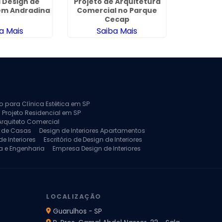
 Design de
Projeto de Arquitetura
Projeto d
 em Andradina
Comercial no Parque
Engenh
Cecap
a Mais
Saiba Mais
Sa
to para Clínica Estética em SP
 Projeto Residencial em SP
Arquiteto Comercial
a de Casas
Design de Interiores Apartamentos
e Interiores
Escritório de Design de Interiores
a e Engenharia
Empresa Design de Interiores
jeto de Arquitetura de Casa
rquitetura Residencial
Projeto de Interiores
LOCALIZAÇÃO
Guarulhos - SP