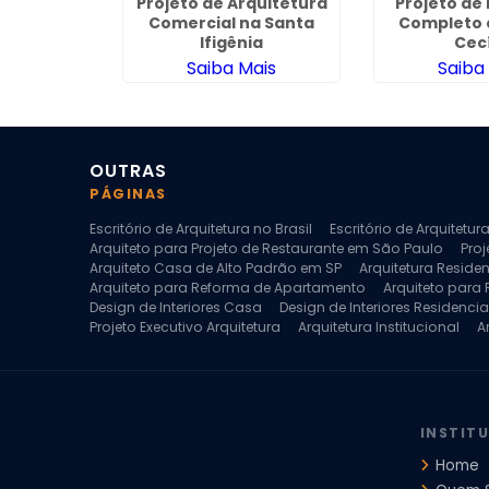
esidencial
Projeto de Arquitetura
Projeto de 
porã
Comercial na Santa
Completo 
Ifigênia
Cecí
ais
Saiba Mais
Saiba
OUTRAS
PÁGINAS
Escritório de Arquitetura no Brasil
Escritório de Arquitetu
Arquiteto para Projeto de Restaurante em São Paulo
Proj
Arquiteto Casa de Alto Padrão em SP
Arquitetura Reside
Arquiteto para Reforma de Apartamento
Arquiteto para
Design de Interiores Casa
Design de Interiores Residencia
Projeto Executivo Arquitetura
Arquitetura Institucional
A
Escritorio de Arquitetura
Escritorio de Arquitetura de Interi
Projeto de Arquitetura de Interiores
Projeto de Arquitetura
Projeto de Interiores Comercial
Projeto de Interiores Com
INSTIT
Home