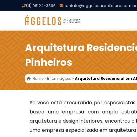
(11) 98124-3396
contato@aggelosarquitetura.com.br
Arquitetura Residenci
Pinheiros
Home
»
Informações
»
Arquitetura Residencial em Al
Se você está procurando por especialista
busca uma empresa com ampla estrutu
arquitetura e design interiores, encontrou o
uma empresa especializada em arquitetura t