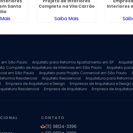
Interiores
Projeto de Interiores
Empresa
em Santa
Completo na Vila Carrão
Interiores
lia
 Mais
Saiba Mais
Saib
ra em São Paulo
Arquiteto para Reforma Apartamento em SP
Arquite
eto Completo de Arquitetura de Interiores em São Paulo
Arquiteto para
ncial em São Paulo
Arquiteto para Projeto Comercial em São Paulo
 Reforma Residencial
Arquiteto Residencial
Arquitetura para Reform
l
Empresa de Arquitetura e Design
Empresas de Arquitetura e Design d
rquitetura Residencial
Empresa de Arquitetura
Empresa de Arquitetur
ores
Projeto de Arquitetura 3D
Projeto de Arquitetura Comercial
Pro
 e Engenharia
Projeto de Arquitetura para Apartamentos
Projeto de A
pleto
Projeto de Interiores Residencial
UCIONAL
CONTATO
(11) 98124-3396