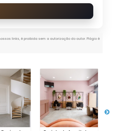
nossos links, é proibida sem a autorização do autor. Plágio é