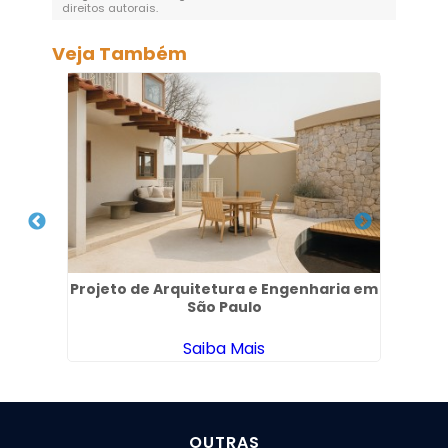
direitos autorais
.
Veja Também
s em
Projeto de Arquitetura e Engenharia em
Proj
São Paulo
Saiba Mais
OUTRAS