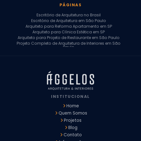
PÁGINAS
Escritório de Arquitetura no Brasil
Escritório de Arquitetura em São Paulo
Arquiteto para Reforma Apartamento em SP
Arquiteto para Clínica Estética em SP
Arquiteto para Projeto de Restaurante em São Paulo
Projeto Completo de Arquitetura de Interiores em São
Paulo
Arquiteto para Projeto Residencial em SP
Arquiteto Casa de Alto Padrão em SP
Arquitetura Residencial em São Paulo
Arquiteto para Projeto Comercial em São Paulo
Arquiteto Comercial
Arquiteto para Reforma de Apartamento
Arquiteto para Reforma Residencial
Arquiteto Residencial
INSTITUCIONAL
Arquitetura para Reforma de Casas
Design de Interiores Apartamentos
Home
Design de Interiores Casa
Quem Somos
Design de Interiores Residencial
Projetos
Empresa de Arquitetura e Design
Empresas de Arquitetura e Design de Interiores
Blog
Escritório de Design de Interiores
Contato
Projeto Executivo Arquitetura
Arquitetura Institucional