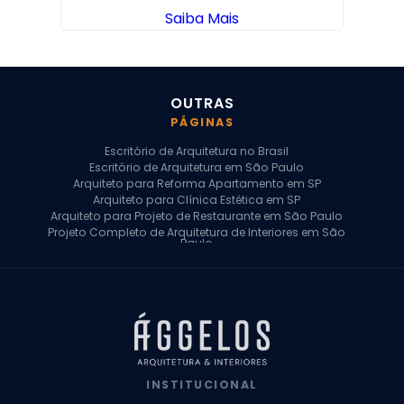
Saiba Mais
OUTRAS
PÁGINAS
Escritório de Arquitetura no Brasil
Escritório de Arquitetura em São Paulo
Arquiteto para Reforma Apartamento em SP
Arquiteto para Clínica Estética em SP
Arquiteto para Projeto de Restaurante em São Paulo
Projeto Completo de Arquitetura de Interiores em São
Paulo
Arquiteto para Projeto Residencial em SP
Arquiteto Casa de Alto Padrão em SP
Arquitetura Residencial em São Paulo
Arquiteto para Projeto Comercial em São Paulo
Arquiteto Comercial
Arquiteto para Reforma de Apartamento
Arquiteto para Reforma Residencial
Arquiteto Residencial
INSTITUCIONAL
Arquitetura para Reforma de Casas