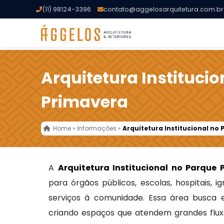
(11) 98124-3396
contato@aggelosarquitetura.com.br
Arquitetura Instituci
Primavera
Home
»
Informações
»
Arquitetura Institucional no
A
Arquitetura Institucional no Parque 
para órgãos públicos, escolas, hospitais, i
serviços à comunidade. Essa área busca equ
criando espaços que atendem grandes flux