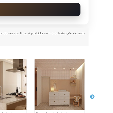
itando nossos links, é proibida sem a autorização do autor.