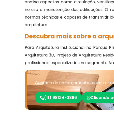
analisa aspectos como circulação, ventilaçã
no uso e manutenção das edificações. O r
normas técnicas e capazes de transmitir ide
arquitetura.
Descubra mais sobre a arqui
Para Arquitetura Institucional no Parque P
Arquitetura 3D, Projeto de Arquitetura Resi
profissionais especializados no segmento Ar
Gostaria de um orçamento ou entrar em
(11) 98124-3396
Clicando a