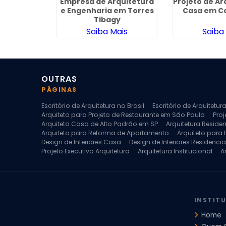
uitetura e
Empresa de Arquitetura
Projeto de Ar
o Parque
e Engenharia em Torres
Casa em C
ru
Tibagy
ais
Saiba Mais
Saiba
OUTRAS
PÁGINAS
Escritório de Arquitetura no Brasil
Escritório de Arquitetu
Arquiteto para Projeto de Restaurante em São Paulo
Proj
Arquiteto Casa de Alto Padrão em SP
Arquitetura Reside
Arquiteto para Reforma de Apartamento
Arquiteto para
Design de Interiores Casa
Design de Interiores Residencia
Projeto Executivo Arquitetura
Arquitetura Institucional
A
Escritorio de Arquitetura
Escritorio de Arquitetura de Interi
Projeto de Arquitetura de Interiores
Projeto de Arquitetura
Projeto de Interiores Comercial
Projeto de Interiores Com
INSTIT
Home