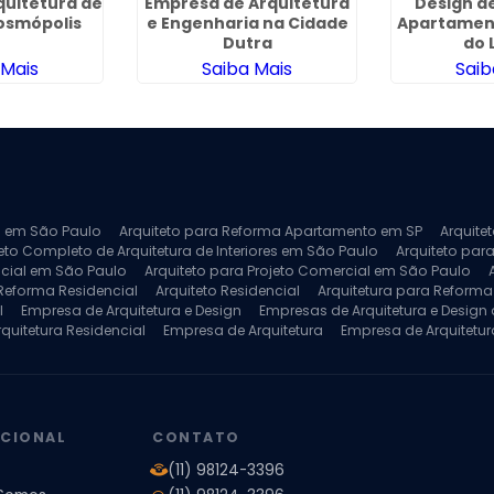
quitetura de
Empresa de Arquitetura
Design de
osmópolis
e Engenharia na Cidade
Apartament
Dutra
do 
 Mais
Saiba Mais
Saib
ra em São Paulo
Arquiteto para Reforma Apartamento em SP
Arquite
eto Completo de Arquitetura de Interiores em São Paulo
Arquiteto para
ncial em São Paulo
Arquiteto para Projeto Comercial em São Paulo
 Reforma Residencial
Arquiteto Residencial
Arquitetura para Reform
l
Empresa de Arquitetura e Design
Empresas de Arquitetura e Design d
rquitetura Residencial
Empresa de Arquitetura
Empresa de Arquitetur
ores
Projeto de Arquitetura 3D
Projeto de Arquitetura Comercial
Pro
 e Engenharia
Projeto de Arquitetura para Apartamentos
Projeto de A
pleto
Projeto de Interiores Residencial
UCIONAL
CONTATO
(11) 98124-3396