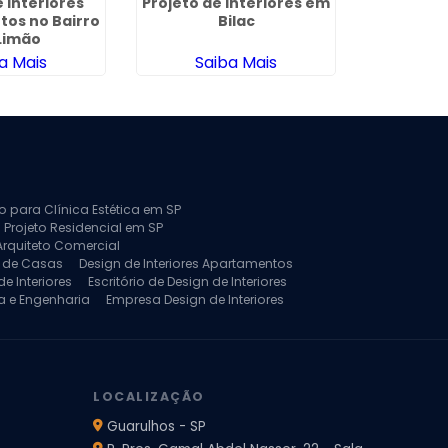
 Interiores
Projeto de Interiores em
Projeto d
os no Bairro
Bilac
G
Limão
a Mais
Saiba Mais
Sa
to para Clínica Estética em SP
 Projeto Residencial em SP
Arquiteto Comercial
a de Casas
Design de Interiores Apartamentos
e Interiores
Escritório de Design de Interiores
a e Engenharia
Empresa Design de Interiores
jeto de Arquitetura de Casa
rquitetura Residencial
Projeto de Interiores
LOCALIZAÇÃO
Guarulhos - SP