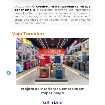
O texto acima "
Arquitetura Institucional no Parque
Continental II
" é de direito reservado. Sua reprodução,
parcial ou total, mesmo citando nossos links, é proibida
sem a autorização do autor. Plágio é crime e está
previsto no artigo 184 do Código Penal. –
Lei n° 9.610-98
sobre direitos autorais
.
Veja Também
 em
Projeto de Interiores Comercial em
Esc
Itapetininga
Saiba Mais