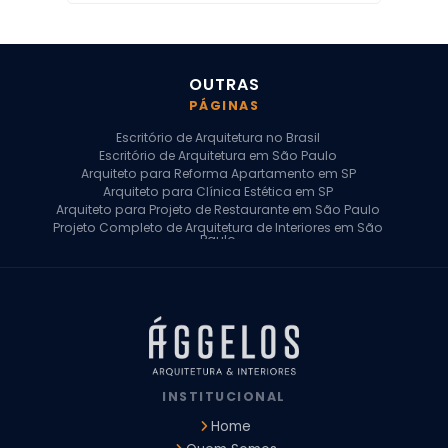
OUTRAS
PÁGINAS
Escritório de Arquitetura no Brasil
Escritório de Arquitetura em São Paulo
Arquiteto para Reforma Apartamento em SP
Arquiteto para Clínica Estética em SP
Arquiteto para Projeto de Restaurante em São Paulo
Projeto Completo de Arquitetura de Interiores em São
Paulo
Arquiteto para Projeto Residencial em SP
Arquiteto Casa de Alto Padrão em SP
Arquitetura Residencial em São Paulo
Arquiteto para Projeto Comercial em São Paulo
Arquiteto Comercial
Arquiteto para Reforma de Apartamento
Arquiteto para Reforma Residencial
Arquiteto Residencial
INSTITUCIONAL
Arquitetura para Reforma de Casas
Design de Interiores Apartamentos
Home
Design de Interiores Casa