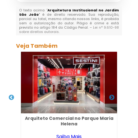
O texto acima "
Arquitetura Institucional no Jardim
São João
" é de direito reservado. Sua reprodução,
parcial ou total, mesmo citando nossos links, é proibida
sem a autorização do autor. Plágio é crime e está
previsto no artigo 184 do Código Penal. –
Lei n° 9.610-98
sobre direitos autorais
.
Veja Também
ins
Arquiteto Comercial no Parque Maria
Esc
Helena
Saiba Mais