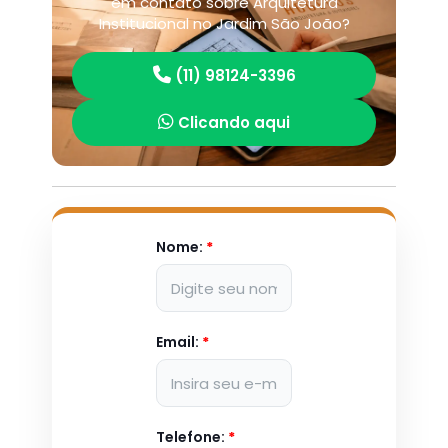
em contato sobre Arquitetura
Institucional no Jardim São João?
(11) 98124-3396
Clicando aqui
Nome:
*
Email:
*
Telefone:
*