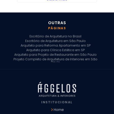
OUTRAS
PÁGINAS
Escritório de Arquitetura no Brasil
Escritório de Arquitetura em São Paulo
Arquiteto para Reforma Apartamento em SP
Arquiteto para Clínica Estética em SP
Arquiteto para Projeto de Restaurante em São Paulo
Projeto Completo de Arquitetura de Interiores em São
Paulo
Arquiteto para Projeto Residencial em SP
Arquiteto Casa de Alto Padrão em SP
Arquitetura Residencial em São Paulo
Arquiteto para Projeto Comercial em São Paulo
Arquiteto Comercial
Arquiteto para Reforma de Apartamento
Arquiteto para Reforma Residencial
Arquiteto Residencial
INSTITUCIONAL
Arquitetura para Reforma de Casas
Design de Interiores Apartamentos
Home
Design de Interiores Casa