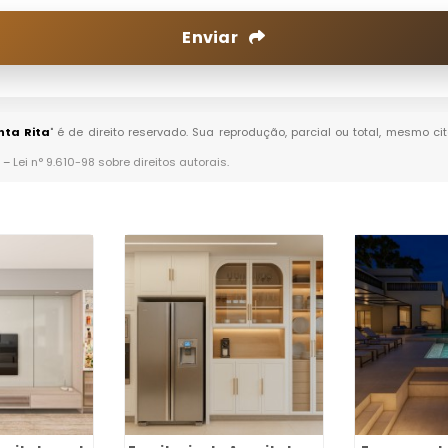
Enviar
nta Rita
" é de direito reservado. Sua reprodução, parcial ou total, mesmo c
. –
Lei n° 9.610-98 sobre direitos autorais
.