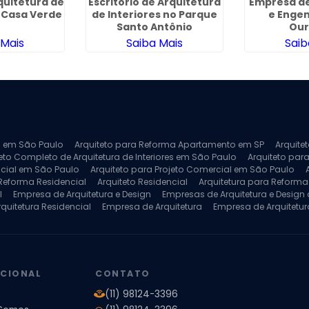
quitetura de
Escritorio de Arquitetura
Empresa de
a Casa Verde
de Interiores no Parque
e Enge
Santo Antônio
Our
 Mais
Saiba Mais
Saib
ra em São Paulo
Arquiteto para Reforma Apartamento em SP
Arquite
eto Completo de Arquitetura de Interiores em São Paulo
Arquiteto para
ncial em São Paulo
Arquiteto para Projeto Comercial em São Paulo
 Reforma Residencial
Arquiteto Residencial
Arquitetura para Reform
l
Empresa de Arquitetura e Design
Empresas de Arquitetura e Design d
rquitetura Residencial
Empresa de Arquitetura
Empresa de Arquitetur
ores
Projeto de Arquitetura 3D
Projeto de Arquitetura Comercial
Pro
 e Engenharia
Projeto de Arquitetura para Apartamentos
Projeto de A
pleto
Projeto de Interiores Residencial
UCIONAL
CONTATO
(11) 98124-3396