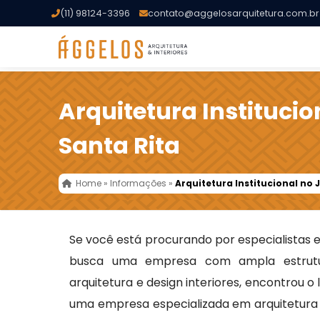
(11) 98124-3396
contato@aggelosarquitetura.com.br
Arquitetura Instituci
Santa Rita
Home
»
Informações
»
Arquitetura Institucional no 
Se você está procurando por especialistas
busca uma empresa com ampla estrutu
arquitetura e design interiores, encontrou o
uma empresa especializada em arquitetura t