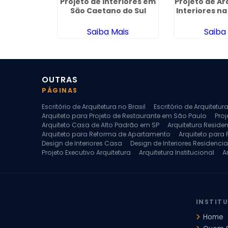
stitucional
Projeto de Interiores em
Projeto de Ar
tinental I
São Caetano do Sul
Interiores n
ais
Saiba Mais
Saiba
OUTRAS
PÁGINAS
Escritório de Arquitetura no Brasil
Escritório de Arquitetu
Arquiteto para Projeto de Restaurante em São Paulo
Proj
Arquiteto Casa de Alto Padrão em SP
Arquitetura Reside
Arquiteto para Reforma de Apartamento
Arquiteto para
Design de Interiores Casa
Design de Interiores Residencia
Projeto Executivo Arquitetura
Arquitetura Institucional
A
Escritorio de Arquitetura
Escritorio de Arquitetura de Interi
Projeto de Arquitetura de Interiores
Projeto de Arquitetura
Projeto de Interiores Comercial
Projeto de Interiores Com
INSTIT
Home