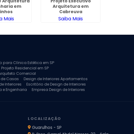
 Arquitetura
Projeto Executivo
Empresa 
nharia em
Arquitetura em
e Design
inhos
Cabreuva
T
a Mais
Saiba Mais
Sa
to para Clínica Estética em SP
 Projeto Residencial em SP
Arquiteto Comercial
a de Casas
Design de Interiores Apartamentos
e Interiores
Escritório de Design de Interiores
a e Engenharia
Empresa Design de Interiores
jeto de Arquitetura de Casa
rquitetura Residencial
Projeto de Interiores
LOCALIZAÇÃO
Guarulhos - SP