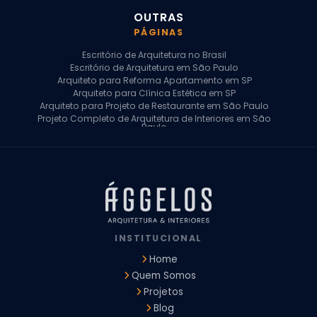
OUTRAS
PÁGINAS
Escritório de Arquitetura no Brasil
Escritório de Arquitetura em São Paulo
Arquiteto para Reforma Apartamento em SP
Arquiteto para Clínica Estética em SP
Arquiteto para Projeto de Restaurante em São Paulo
Projeto Completo de Arquitetura de Interiores em São
Paulo
Arquiteto para Projeto Residencial em SP
Arquiteto Casa de Alto Padrão em SP
Arquitetura Residencial em São Paulo
Arquiteto para Projeto Comercial em São Paulo
Arquiteto Comercial
Arquiteto para Reforma de Apartamento
Arquiteto para Reforma Residencial
Arquiteto Residencial
INSTITUCIONAL
Arquitetura para Reforma de Casas
Design de Interiores Apartamentos
Home
Design de Interiores Casa
Quem Somos
Design de Interiores Residencial
Projetos
Empresa de Arquitetura e Design
Empresas de Arquitetura e Design de Interiores
Blog