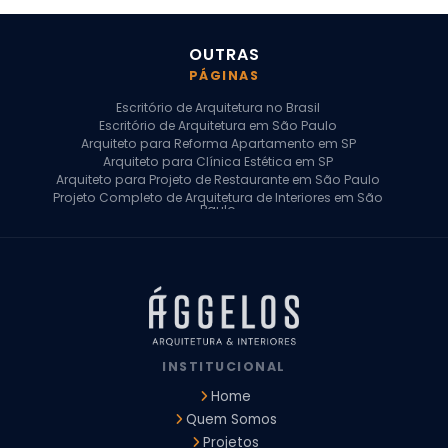
OUTRAS
PÁGINAS
Escritório de Arquitetura no Brasil
Escritório de Arquitetura em São Paulo
Arquiteto para Reforma Apartamento em SP
Arquiteto para Clínica Estética em SP
Arquiteto para Projeto de Restaurante em São Paulo
Projeto Completo de Arquitetura de Interiores em São
Paulo
Arquiteto para Projeto Residencial em SP
Arquiteto Casa de Alto Padrão em SP
Arquitetura Residencial em São Paulo
Arquiteto para Projeto Comercial em São Paulo
Arquiteto Comercial
Arquiteto para Reforma de Apartamento
Arquiteto para Reforma Residencial
Arquiteto Residencial
INSTITUCIONAL
Arquitetura para Reforma de Casas
Design de Interiores Apartamentos
Home
Design de Interiores Casa
Quem Somos
Design de Interiores Residencial
Projetos
Empresa de Arquitetura e Design