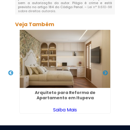
sem a autorização do autor. Plágio é crime e está
previsto no artigo 184 do Código Penal. –
Lei n° 9.610-98
sobre direitos autorais
.
Veja Também
anã
Arquiteto para Reforma de
Des
Apartamento em Itupeva
Saiba Mais