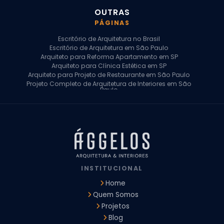
OUTRAS
PÁGINAS
Escritório de Arquitetura no Brasil
Escritório de Arquitetura em São Paulo
Arquiteto para Reforma Apartamento em SP
Arquiteto para Clínica Estética em SP
Arquiteto para Projeto de Restaurante em São Paulo
Projeto Completo de Arquitetura de Interiores em São
Paulo
Arquiteto para Projeto Residencial em SP
Arquiteto Casa de Alto Padrão em SP
Arquitetura Residencial em São Paulo
Arquiteto para Projeto Comercial em São Paulo
Arquiteto Comercial
Arquiteto para Reforma de Apartamento
Arquiteto para Reforma Residencial
Arquiteto Residencial
INSTITUCIONAL
Arquitetura para Reforma de Casas
Design de Interiores Apartamentos
Home
Design de Interiores Casa
Quem Somos
Design de Interiores Residencial
Projetos
Empresa de Arquitetura e Design
Empresas de Arquitetura e Design de Interiores
Blog