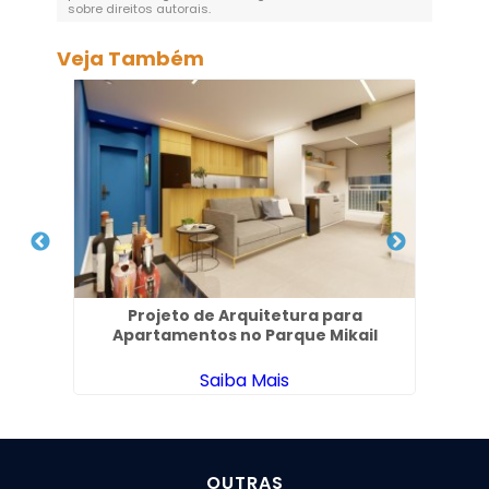
sobre direitos autorais
.
Veja Também
ardim
Projeto de Arquitetura para
Pro
Apartamentos no Parque Mikail
Saiba Mais
OUTRAS