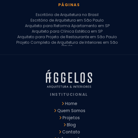
PÁGINAS
Escritório de Arquitetura no Brasil
Escritório de Arquitetura em São Paulo
Arquiteto para Reforma Apartamento em SP
Arquiteto para Clínica Estética em SP
Arquiteto para Projeto de Restaurante em São Paulo
Projeto Completo de Arquitetura de Interiores em São
Paulo
Arquiteto para Projeto Residencial em SP
Arquiteto Casa de Alto Padrão em SP
Arquitetura Residencial em São Paulo
Arquiteto para Projeto Comercial em São Paulo
Arquiteto Comercial
Arquiteto para Reforma de Apartamento
Arquiteto para Reforma Residencial
Arquiteto Residencial
INSTITUCIONAL
Arquitetura para Reforma de Casas
Design de Interiores Apartamentos
Home
Design de Interiores Casa
Quem Somos
Design de Interiores Residencial
Projetos
Empresa de Arquitetura e Design
Empresas de Arquitetura e Design de Interiores
Blog
Escritório de Design de Interiores
Contato
Projeto Executivo Arquitetura
Arquitetura Institucional