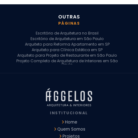
OUTRAS
PÁGINAS
Escritório de Arquitetura no Brasil
Escritório de Arquitetura em São Paulo
Arquiteto para Reforma Apartamento em SP
Arquiteto para Clínica Estética em SP
Arquiteto para Projeto de Restaurante em São Paulo
Projeto Completo de Arquitetura de Interiores em São
Paulo
Arquiteto para Projeto Residencial em SP
Arquiteto Casa de Alto Padrão em SP
Arquitetura Residencial em São Paulo
Arquiteto para Projeto Comercial em São Paulo
Arquiteto Comercial
Arquiteto para Reforma de Apartamento
Arquiteto para Reforma Residencial
Arquiteto Residencial
INSTITUCIONAL
Arquitetura para Reforma de Casas
Design de Interiores Apartamentos
Home
Design de Interiores Casa
Quem Somos
Design de Interiores Residencial
Projetos
Empresa de Arquitetura e Design