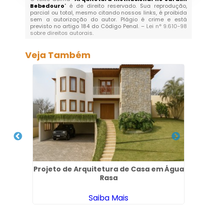
Bebedouro
" é de direito reservado. Sua reprodução,
parcial ou total, mesmo citando nossos links, é proibida
sem a autorização do autor. Plágio é crime e está
previsto no artigo 184 do Código Penal. –
Lei n° 9.610-98
sobre direitos autorais
.
Veja Também
 em
Projeto de Arquitetura de Casa em Água
Rasa
Apa
Saiba Mais