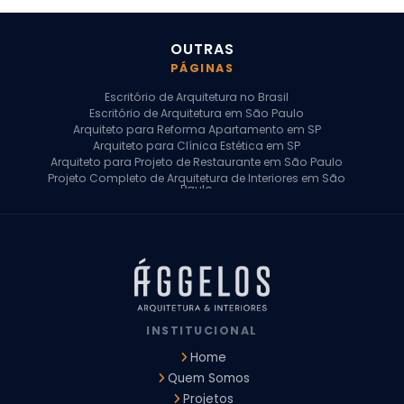
OUTRAS
PÁGINAS
Escritório de Arquitetura no Brasil
Escritório de Arquitetura em São Paulo
Arquiteto para Reforma Apartamento em SP
Arquiteto para Clínica Estética em SP
Arquiteto para Projeto de Restaurante em São Paulo
Projeto Completo de Arquitetura de Interiores em São
Paulo
Arquiteto para Projeto Residencial em SP
Arquiteto Casa de Alto Padrão em SP
Arquitetura Residencial em São Paulo
Arquiteto para Projeto Comercial em São Paulo
Arquiteto Comercial
Arquiteto para Reforma de Apartamento
Arquiteto para Reforma Residencial
Arquiteto Residencial
INSTITUCIONAL
Arquitetura para Reforma de Casas
Design de Interiores Apartamentos
Home
Design de Interiores Casa
Quem Somos
Design de Interiores Residencial
Projetos
Empresa de Arquitetura e Design