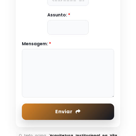
Assunto:
*
Mensagem:
*
Enviar
O texto acima "
Arquitetura Institucional na Vila