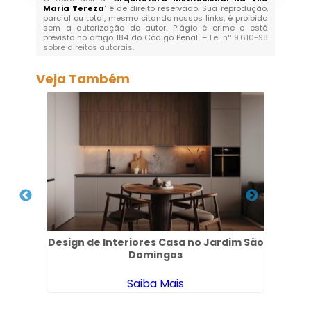
Maria Tereza
" é de direito reservado. Sua reprodução,
parcial ou total, mesmo citando nossos links, é proibida
sem a autorização do autor. Plágio é crime e está
previsto no artigo 184 do Código Penal. –
Lei n° 9.610-98
sobre direitos autorais
.
Veja Também
s no
Design de Interiores Casa no Jardim São
Arq
Domingos
Saiba Mais