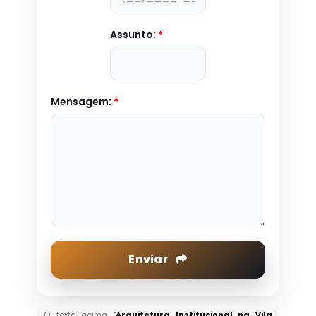
Assunto:
*
Mensagem:
*
Enviar
O texto acima "
Arquitetura Institucional na Vila