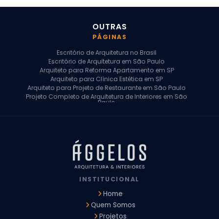
OUTRAS
PÁGINAS
Escritório de Arquitetura no Brasil
Escritório de Arquitetura em São Paulo
Arquiteto para Reforma Apartamento em SP
Arquiteto para Clínica Estética em SP
Arquiteto para Projeto de Restaurante em São Paulo
Projeto Completo de Arquitetura de Interiores em São
Paulo
Arquiteto para Projeto Residencial em SP
Arquiteto Casa de Alto Padrão em SP
Arquitetura Residencial em São Paulo
Arquiteto para Projeto Comercial em São Paulo
Arquiteto Comercial
Arquiteto para Reforma de Apartamento
Arquiteto para Reforma Residencial
Arquiteto Residencial
INSTITUCIONAL
Arquitetura para Reforma de Casas
Design de Interiores Apartamentos
Home
Design de Interiores Casa
Quem Somos
Design de Interiores Residencial
Projetos
Empresa de Arquitetura e Design